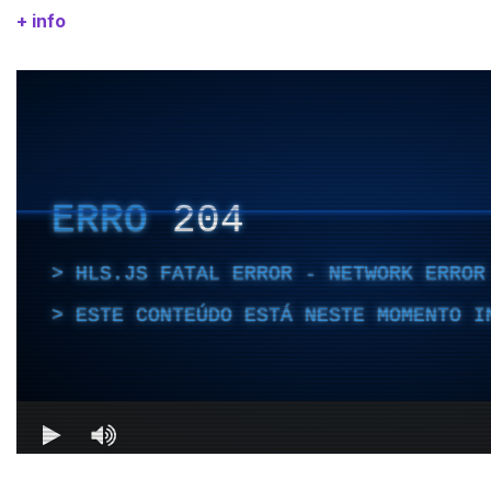
+ info