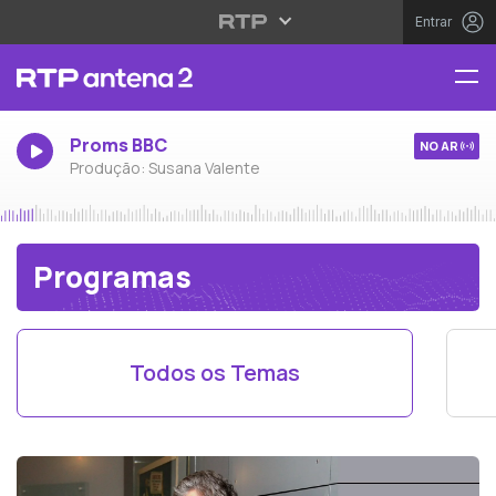
Entrar
Proms BBC
NO AR
Produção: Susana Valente
Programas
Todos os Temas