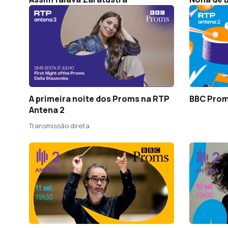
A primeira noite dos Proms na RTP
BBC Prom
Antena 2
Transmissão direta