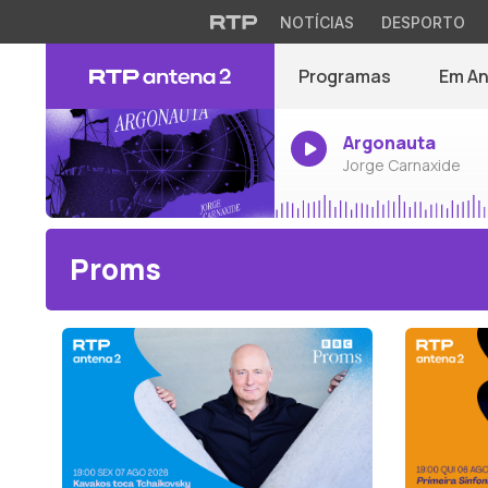
NOTÍCIAS
DESPORTO
Programas
Em A
Argonauta
Jorge Carnaxide
Proms