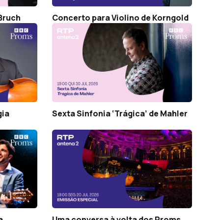
 Bruch
Concerto para Violino de Korngold
gia
Sexta Sinfonia ‘Trágica’ de Mahler
a
Uma conversa à volta dos Proms