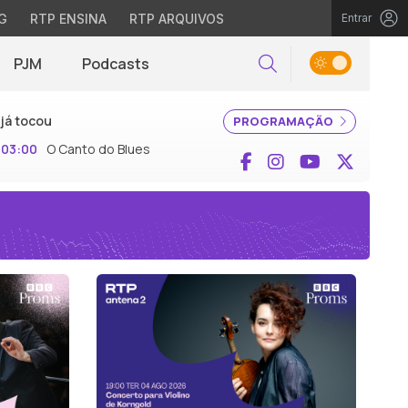
G
RTP ENSINA
RTP ARQUIVOS
Entrar
PJM
Podcasts
Pesquisar
já tocou
PROGRAMAÇÃO
03:00
O Canto do Blues
Facebook
Instagram
YouTube
X (Twi