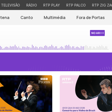
TELEVISÃO
RÁDIO
RTP PLAY
RTP PALCO
RTP ZIG ZA
ntena
Canto
Multimédia
Fora de Portas
NO AR