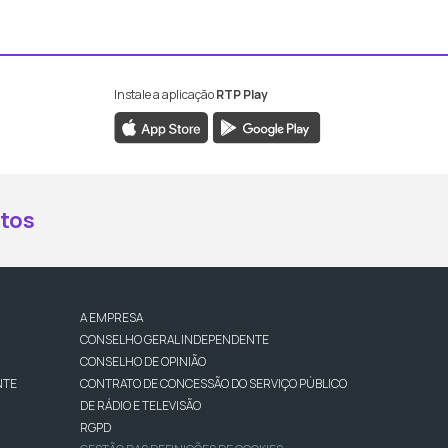
Instale a aplicação
RTP Play
book da RTP Antena 2
nstagram da RTP Antena 2
ao YouTube da RTP Antena 2
er ao X da RTP Antena 2
tos
A EMPRESA
CONSELHO GERAL INDEPENDENTE
CONSELHO DE OPINIÃO
NTE
CONTRATO DE CONCESSÃO DO SERVIÇO PÚBLICO
DE RÁDIO E TELEVISÃO
RGPD