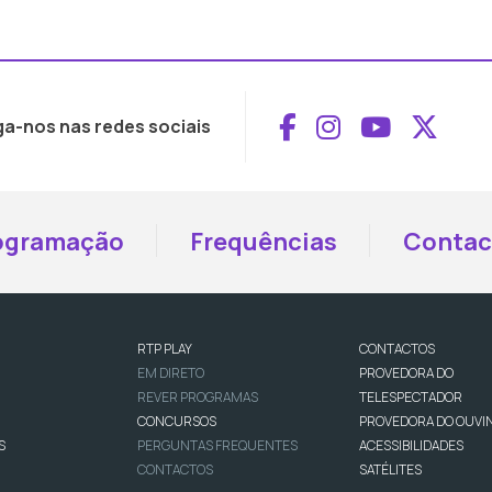
Aceder ao Face
Aceder ao I
Aceder 
Aced
ga-nos nas redes sociais
ogramação
Frequências
Contac
RTP PLAY
CONTACTOS
EM DIRETO
PROVEDORA DO
REVER PROGRAMAS
TELESPECTADOR
CONCURSOS
PROVEDORA DO OUVI
S
PERGUNTAS FREQUENTES
ACESSIBILIDADES
CONTACTOS
SATÉLITES