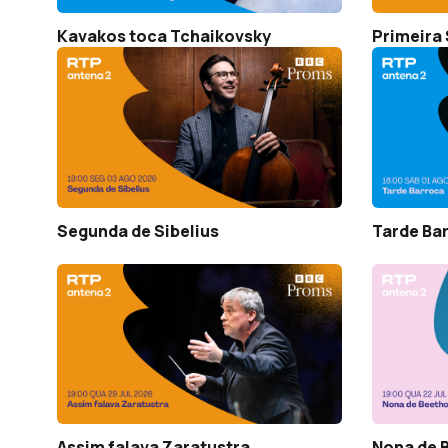
Kavakos toca Tchaikovsky
Primeira 
Segunda de Sibelius
Tarde Ba
Assim falava Zaratustra
Nona de 