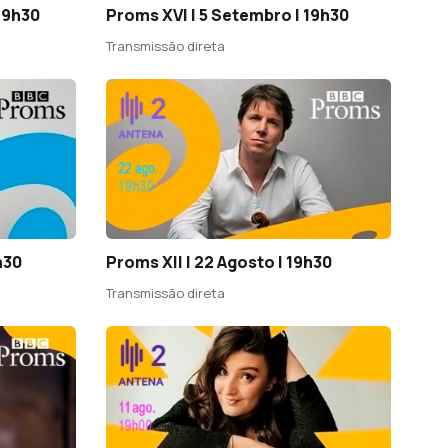
19h30
Proms XVI | 5 Setembro | 19h30
Transmissão direta
h30
Proms XII | 22 Agosto | 19h30
Transmissão direta