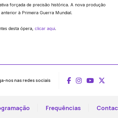
ativa forçada de precisão histórica. A nova produção
 anterior à Primeira Guerra Mundial.
ntes desta ópera,
clicar aqui
.
Aceder ao Face
Aceder ao I
Aceder 
Aced
ga-nos nas redes sociais
ogramação
Frequências
Contac