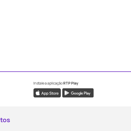
Instale a aplicação
RTP Play
book da RTP Antena 2
nstagram da RTP Antena 2
ao YouTube da RTP Antena 2
er ao X da RTP Antena 2
tos