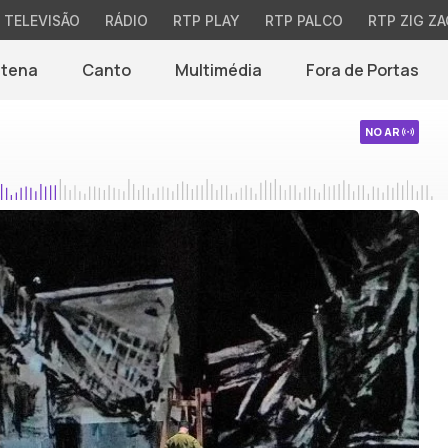
TELEVISÃO
RÁDIO
RTP PLAY
RTP PALCO
RTP ZIG ZA
ntena
Canto
Multimédia
Fora de Portas
NO AR