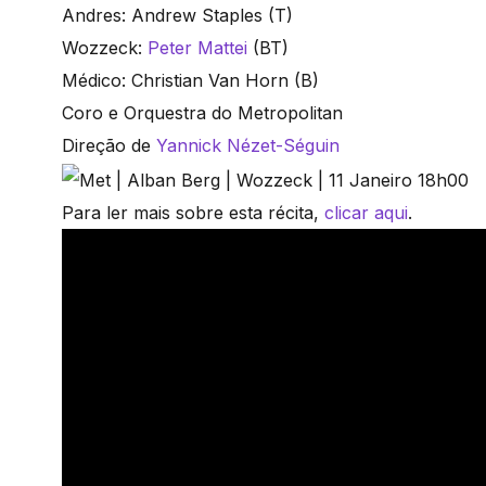
Andres: Andrew Staples (T)
Wozzeck:
Peter Mattei
(BT)
Médico: Christian Van Horn (B)
Coro e Orquestra do Metropolitan
Direção de
Yannick Nézet-Séguin
Para ler mais sobre esta récita,
clicar aqui
.