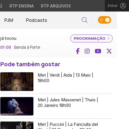
G
RTP ENSINA
RTP ARQUIVOS
Entrar
PJM
Podcasts
Pesquisar
já tocou
PROGRAMAÇÃO
01:00
Banda à Parte
Facebook
Instagram
YouTube
X (Twi
Pode também gostar
Met | Verdi | Aida | 13 Maio |
18h00
Met | Jules Massenet | Thaïs |
20 Janeiro 18h00
Met | Puccini | La Fanciulla del