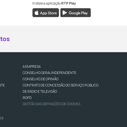
Instale a aplicação
RTP Play
book da RTP Antena 2
nstagram da RTP Antena 2
ao YouTube da RTP Antena 2
er ao X da RTP Antena 2
tos
A EMPRESA
CONSELHO GERAL INDEPENDENTE
CONSELHO DE OPINIÃO
NTE
CONTRATO DE CONCESSÃO DO SERVIÇO PÚBLICO
DE RÁDIO E TELEVISÃO
RGPD
GESTÃO DAS DEFINIÇÕES DE COOKIES
026