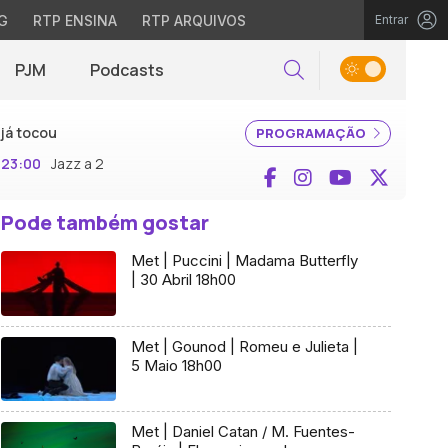
G
RTP ENSINA
RTP ARQUIVOS
Entrar
PJM
Podcasts
Pesquisar
já tocou
PROGRAMAÇÃO
23:00
Jazz a 2
Facebook
Instagram
YouTube
X (Twi
Pode também gostar
Met | Puccini | Madama Butterfly
| 30 Abril 18h00
Met | Gounod | Romeu e Julieta |
5 Maio 18h00
Met | Daniel Catan / M. Fuentes-