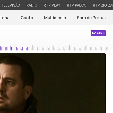
TELEVISÃO
RÁDIO
RTP PLAY
RTP PALCO
RTP ZIG ZA
ntena
Canto
Multimédia
Fora de Portas
NO AR