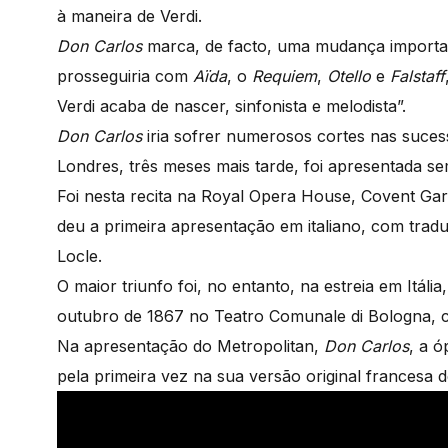
à maneira de Verdi.
Don Carlos
marca, de facto, uma mudança importan
prosseguiria com
Aïda
, o
Requiem
,
Otello
e
Falstaff
Verdi acaba de nascer, sinfonista e melodista”.
Don Carlos
iria sofrer numerosos cortes nas suces
Londres, três meses mais tarde, foi apresentada s
Foi nesta recita na Royal Opera House, Covent Ga
deu a primeira apresentação em italiano, com tradu
Locle.
O maior triunfo foi, no entanto, na estreia em Itál
outubro de 1867 no Teatro Comunale di Bologna, co
Na apresentação do Metropolitan,
Don Carlos
, a ó
pela primeira vez na sua versão original francesa d