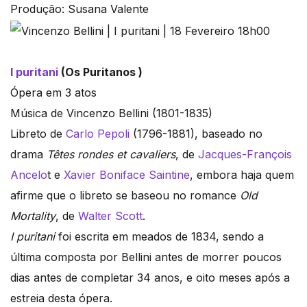
Produção: Susana Valente
I puritani
(Os Puritanos )
Ópera em 3 atos
Música de Vincenzo Bellini (1801-1835)
Libreto de
Carlo Pepoli
(1796-1881), baseado no
drama
Têtes rondes et cavaliers
, de
Jacques-François
Ancelo
t e
Xavier Boniface Saintine
, embora haja quem
afirme que o libreto se baseou no romance
Old
Mortality
, de
Walter Scott
.
I puritani
foi escrita em meados de 1834, sendo a
última composta por Bellini antes de morrer poucos
dias antes de completar 34 anos, e oito meses após a
estreia desta ópera.