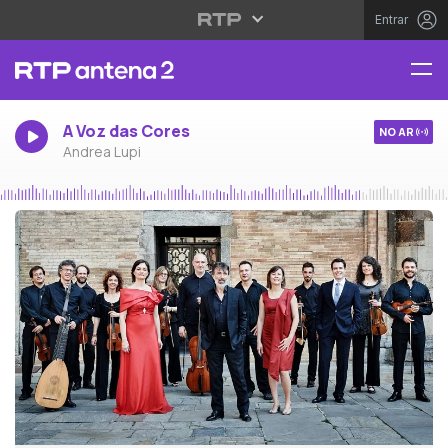
Entrar
A Voz das Cores
NO AR
Andrea Lupi