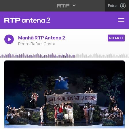
Entrar
Manhã RTP Antena 2
NO AR
Pedro Rafael Costa