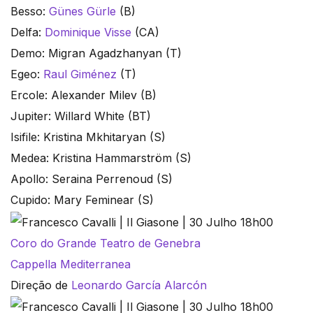
Besso:
Günes Gürle
(B)
Delfa:
Dominique Visse
(CA)
Demo: Migran Agadzhanyan (T)
Egeo:
Raul Giménez
(T)
Ercole: Alexander Milev (B)
Jupiter: Willard White (BT)
Isifile: Kristina Mkhitaryan (S)
Medea: Kristina Hammarström (S)
Apollo: Seraina Perrenoud (S)
Cupido: Mary Feminear (S)
Coro do Grande Teatro de Genebra
Cappella Mediterranea
Direção de
Leonardo García Alarcón