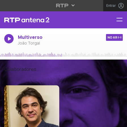
Entrar
Multiverso
NO AR
João Torgal
Colaboradores