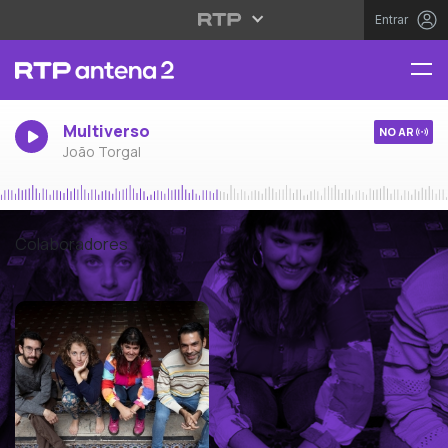
Entrar
Multiverso
NO AR
João Torgal
Colaboradores