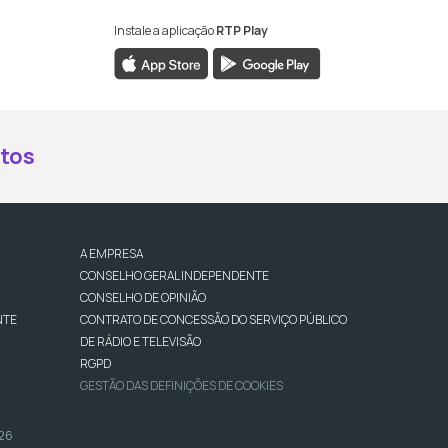
Instale a aplicação
RTP Play
book da RTP Antena 2
nstagram da RTP Antena 2
ao YouTube da RTP Antena 2
er ao X da RTP Antena 2
tos
A EMPRESA
CONSELHO GERAL INDEPENDENTE
CONSELHO DE OPINIÃO
NTE
CONTRATO DE CONCESSÃO DO SERVIÇO PÚBLICO
DE RÁDIO E TELEVISÃO
RGPD
GESTÃO DAS DEFINIÇÕES DE COOKIES
026