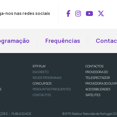
Aceder ao Face
Aceder ao I
Aceder 
Aced
ga-nos nas redes sociais
ogramação
Frequências
Contac
RTP PLAY
CONTACTOS
EM DIRETO
PROVEDORA DO
REVER PROGRAMAS
TELESPECTADOR
CONCURSOS
PROVEDORA DO OUVI
S
PERGUNTAS FREQUENTES
ACESSIBILIDADES
CONTACTOS
SATÉLITES
IÇÕES
PUBLICIDADE
© RTP, Rádio e Televisão de Portugal 2
|