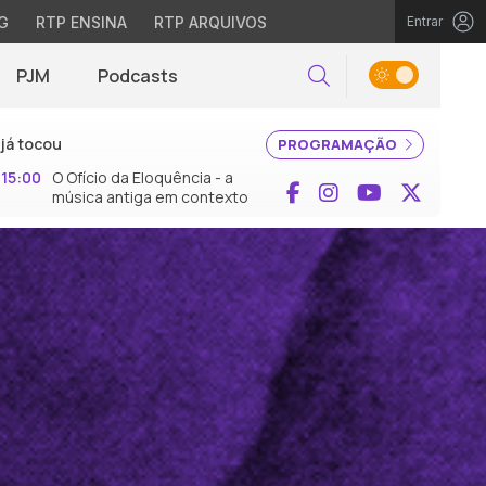
G
RTP ENSINA
RTP ARQUIVOS
Entrar
PJM
Podcasts
Pesquisar
já tocou
PROGRAMAÇÃO
15:00
O Ofício da Eloquência - a
Facebook
Instagram
YouTube
X (Twi
música antiga em contexto