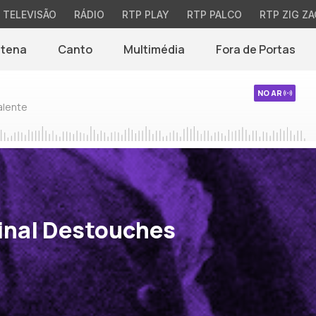
TELEVISÃO
RÁDIO
RTP PLAY
RTP PALCO
RTP ZIG ZA
ntena
Canto
Multimédia
Fora de Portas
NO AR
alente
inal Destouches