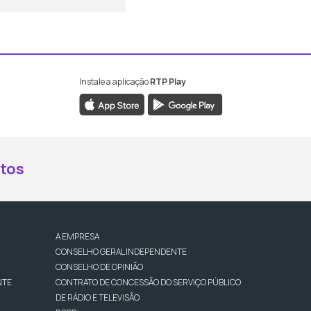
Instale a aplicação
RTP Play
book da RTP Antena 2
nstagram da RTP Antena 2
ao YouTube da RTP Antena 2
er ao X da RTP Antena 2
tos
A EMPRESA
CONSELHO GERAL INDEPENDENTE
CONSELHO DE OPINIÃO
NTE
CONTRATO DE CONCESSÃO DO SERVIÇO PÚBLICO
DE RÁDIO E TELEVISÃO