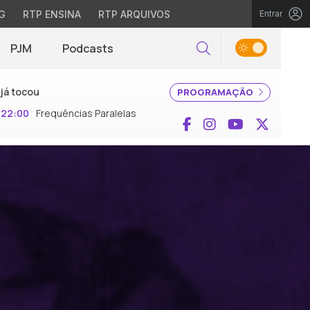
G
RTP ENSINA
RTP ARQUIVOS
Entrar
PJM
Podcasts
Pesquisar
já tocou
PROGRAMAÇÃO
22:00
Frequências Paralelas
Facebook
Instagram
YouTube
X (Twi