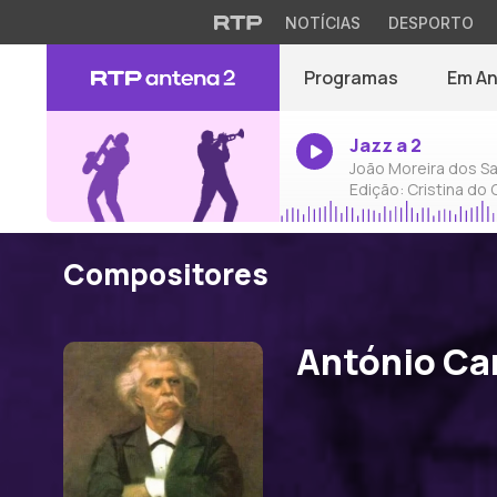
NOTÍCIAS
DESPORTO
Programas
Em A
Jazz a 2
João Moreira dos Sa
Edição: Cristina do
Compositores
António Ca