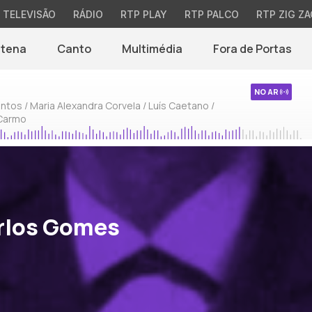
TELEVISÃO
RÁDIO
RTP PLAY
RTP PALCO
RTP ZIG ZA
ntena
Canto
Multimédia
Fora de Portas
NO AR
ntos / Maria Alexandra Corvela / Luís Caetano /
 Carmo
rlos Gomes