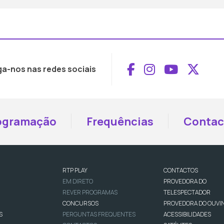
Aceder ao Face
Aceder ao I
Aceder 
Aced
ga-nos nas redes sociais
ogramação
Frequências
Contac
RTP PLAY
CONTACTOS
EM DIRETO
PROVEDORA DO
REVER PROGRAMAS
TELESPECTADOR
CONCURSOS
PROVEDORA DO OUVI
S
PERGUNTAS FREQUENTES
ACESSIBILIDADES