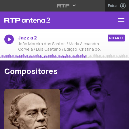
Entrar
Jazz a 2
NO AR
João Moreira dos Santos / Maria Alexandra
Corvela / Luís Caetano / Edição: Cristina do
Carmo
Compositores