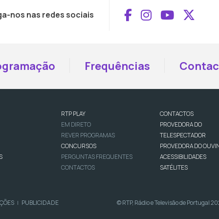
Aceder ao Face
Aceder ao I
Aceder 
Aced
ga-nos nas redes sociais
ogramação
Frequências
Contac
RTP PLAY
CONTACTOS
EM DIRETO
PROVEDORA DO
REVER PROGRAMAS
TELESPECTADOR
CONCURSOS
PROVEDORA DO OUVI
S
PERGUNTAS FREQUENTES
ACESSIBILIDADES
CONTACTOS
SATÉLITES
IÇÕES
PUBLICIDADE
© RTP, Rádio e Televisão de Portugal 2
|