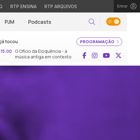
G
RTP ENSINA
RTP ARQUIVOS
Entrar
PJM
Podcasts
Pesquisar
já tocou
PROGRAMAÇÃO
15:00
O Ofício da Eloquência - a
Facebook
Instagram
YouTube
X (Twi
música antiga em contexto