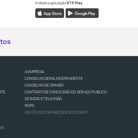
Instale a aplicação
RTP Play
book da RTP Antena 2
nstagram da RTP Antena 2
ao YouTube da RTP Antena 2
er ao X da RTP Antena 2
tos
A EMPRESA
CONSELHO GERAL INDEPENDENTE
CONSELHO DE OPINIÃO
NTE
CONTRATO DE CONCESSÃO DO SERVIÇO PÚBLICO
DE RÁDIO E TELEVISÃO
RGPD
GESTÃO DAS DEFINIÇÕES DE COOKIES
026