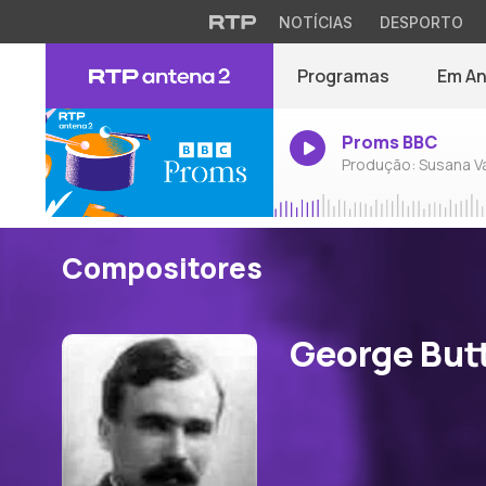
NOTÍCIAS
DESPORTO
Programas
Em A
Proms BBC
Produção: Susana V
Compositores
George But