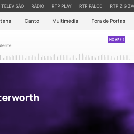
TELEVISÃO
RÁDIO
RTP PLAY
RTP PALCO
RTP ZIG ZA
ntena
Canto
Multimédia
Fora de Portas
NO AR
alente
terworth