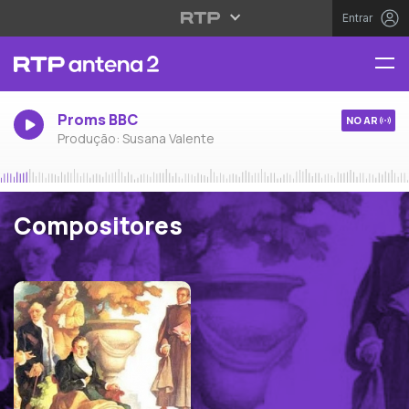
Entrar
Proms BBC
NO AR
Produção: Susana Valente
Compositores