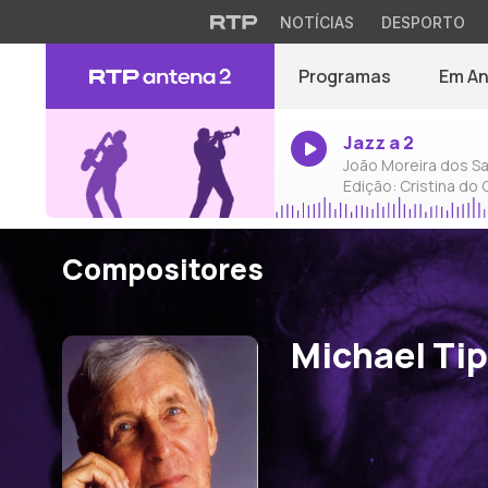
NOTÍCIAS
DESPORTO
Programas
Em A
Jazz a 2
João Moreira dos Sa
Edição: Cristina do
Compositores
Michael Ti