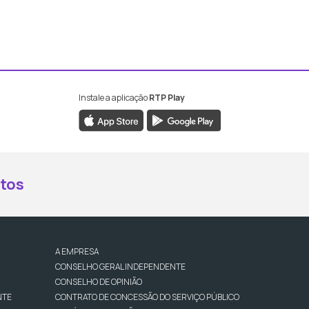
Instale a aplicação
RTP Play
book da RTP Antena 2
nstagram da RTP Antena 2
ao YouTube da RTP Antena 2
er ao X da RTP Antena 2
tos
A EMPRESA
CONSELHO GERAL INDEPENDENTE
CONSELHO DE OPINIÃO
NTE
CONTRATO DE CONCESSÃO DO SERVIÇO PÚBLICO