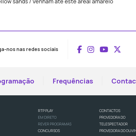
llow sands / Venham até este areal amarelo
Aceder ao Face
Aceder ao I
Aceder 
Aced
ga-nos nas redes sociais
ogramação
Frequências
Contac
RTP PLAY
CONTACTOS
EM DIRETO
PROVEDORA DO
REVER PROGRAMAS
TELESPECTADOR
CONCURSOS
PROVEDORA DO OUVI