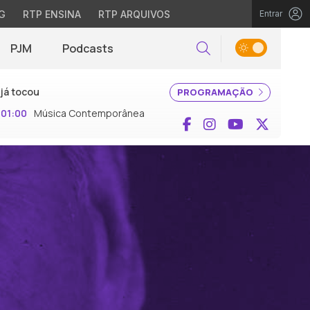
G
RTP ENSINA
RTP ARQUIVOS
Entrar
PJM
Podcasts
Pesquisar
já tocou
PROGRAMAÇÃO
01:00
Música Contemporânea
Facebook
Instagram
YouTube
X (Twi