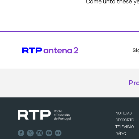
Come unto these ye
Si
Pr
NOTÍCIAS
DESPORTO
TELEVISÃO
RÁDIO