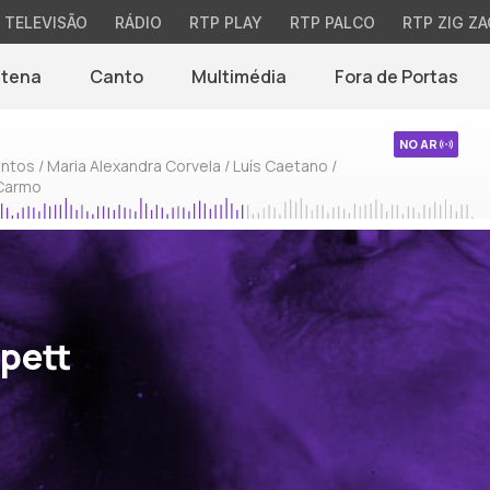
TELEVISÃO
RÁDIO
RTP PLAY
RTP PALCO
RTP ZIG ZA
ntena
Canto
Multimédia
Fora de Portas
NO AR
ntos / Maria Alexandra Corvela / Luís Caetano /
 Carmo
ppett