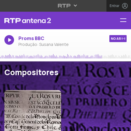
Entrar
Proms BBC
NO AR
Produção: Susana Valente
Compositores