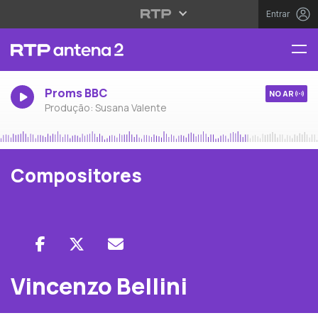
Entrar
Proms BBC
NO AR
Produção: Susana Valente
Compositores
Vincenzo Bellini