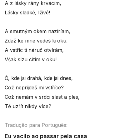
A z lásky rány krvácím,
Lásky sladké, lživé!
A smutným okem nazíríam,
Zdaž ke mne vedeš kroku:
A vstříc ti náruč otvírám,
Však slzu cítím v oku!
Ó, kde jsi drahá, kde jsi dnes,
Což neprijdeš mi vstříce?
Což nemám v srdci slast a ples,
Tě uzřít nikdy více?
Tradução para Português:
Eu vacilo ao passar pela casa