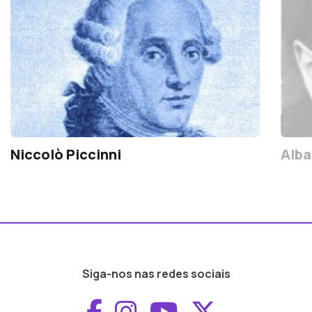
Niccolò Piccinni
Alba
Siga-nos nas redes sociais
Aceder ao Faceboo
Aceder ao Inst
Aceder ao 
Aceder a