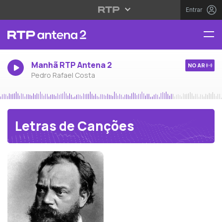
Entrar
Manhã RTP Antena 2
NO AR
Pedro Rafael Costa
Letras de Canções