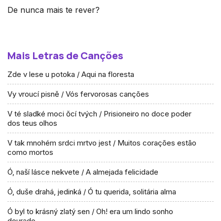
De nunca mais te rever?
Mais Letras de Canções
Zde v lese u potoka / Aqui na floresta
Vy vroucí pisně / Vós fervorosas canções
V té sladké moci ŏcí tvých / Prisioneiro no doce poder
dos teus olhos
V tak mnohém srdci mrtvo jest / Muitos corações estão
como mortos
Ó, naší lásce nekvete / A almejada felicidade
Ó, duše drahá, jedinká / Ó tu querida, solitária alma
Ó byl to krásný zlatý sen / Oh! era um lindo sonho
dourado