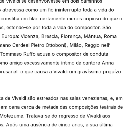
 de Vivaldi se desenvolvesse em dois caminhos
 atravessa como um fio ininterrupto toda a vida do
i constitui um filão certamente menos copioso do que o
os, estende-se por toda a vida do compositor. São
ia Europa: Vicenza, Brescia, Florença, Mântua, Roma
no Cardeal Pietro Ottoboni), Milão, Reggio nell’
l Tommaso Ruffo acusa o compositor de conduta
como amigo excessivamente íntimo da cantora Anna
esarial, o que causa a Vivaldi um gravíssimo prejuízo
 de Vivaldi são estreados nas salas venezianas, e, em
as em cena cerca de metade das composições teatrais de
 Motezuma. Tratava-se do regresso de Vivaldi aos
s. Após uma ausência de cinco anos, a sua última