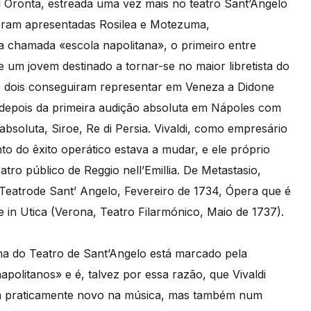
 Oronta, estreada uma vez mais no teatro Sant’Angelo
foram apresentadas Rosilea e Motezuma,
chamada «escola napolitana», o primeiro entre
 um jovem destinado a tornar-se no maior libretista do
os dois conseguiram representar em Veneza a Didone
epois da primeira audição absoluta em Nápoles com
soluta, Siroe, Re di Persia. Vivaldi, como empresário
o do êxito operático estava a mudar, e ele próprio
ro público de Reggio nell’Emillia. De Metastasio,
 Teatrode Sant’ Angelo, Fevereiro de 1734, Ópera que é
in Utica (Verona, Teatro Filarmónico, Maio de 1737).
ena do Teatro de Sant’Angelo está marcado pela
olitanos» e é, talvez por essa razão, que Vivaldi
a praticamente novo na música, mas também num