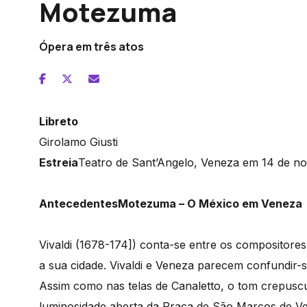
Motezuma
Ópera em três atos
Libreto
Girolamo Giusti
Estreia
Teatro de Sant’Angelo, Veneza em 14 de n
Antecedentes
Motezuma – O México em Veneza
Vivaldi (1678-174]) conta-se entre os compositores 
a sua cidade. Vivaldi e Veneza parecem confundir-s
Assim como nas telas de Canaletto, o tom crepusc
luminosidade aberta da Praça de São Marcos de Ven