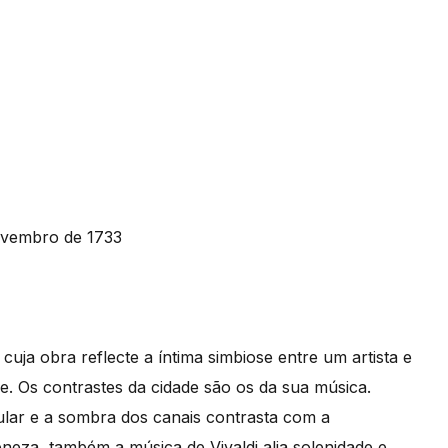
ovembro de 1733
cuja obra reflecte a íntima simbiose entre um artista e
e. Os contrastes da cidade são os da sua música.
ular e a sombra dos canais contrasta com a
eza, também a música de Vivaldi alia solenidade e