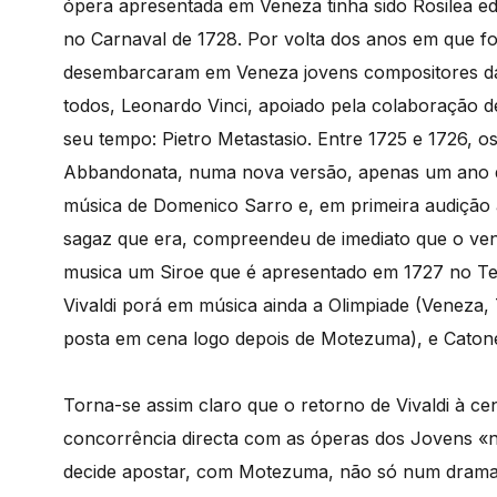
ópera apresentada em Veneza tinha sido Rosilea ed
no Carnaval de 1728. Por volta dos anos em que 
desembarcaram em Veneza jovens compositores da 
todos, Leonardo Vinci, apoiado pela colaboração de
seu tempo: Pietro Metastasio. Entre 1725 e 1726, 
Abbandonata, numa nova versão, apenas um ano d
música de Domenico Sarro e, em primeira audição ab
sagaz que era, compreendeu de imediato que o vent
musica um Siroe que é apresentado em 1727 no Teat
Vivaldi porá em música ainda a Olimpiade (Veneza,
posta em cena logo depois de Motezuma), e Catone 
Torna-se assim claro que o retorno de Vivaldi à c
concorrência directa com as óperas dos Jovens «nap
decide apostar, com Motezuma, não só num dram