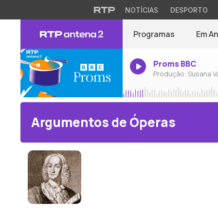
NOTÍCIAS
DESPORTO
Programas
Em A
Proms BBC
Produção: Susana V
Argumentos de Óperas
Antonio Vivaldi