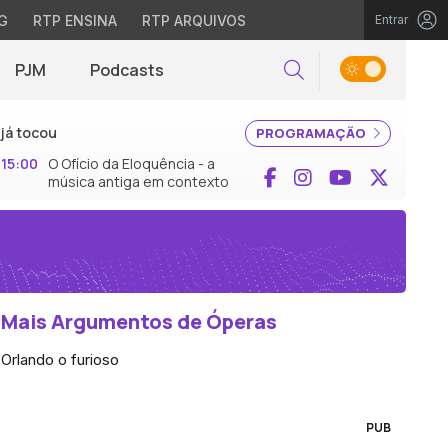
G
RTP ENSINA
RTP ARQUIVOS
Entrar
PJM
Podcasts
Pesquisar
já tocou
PROGRAMAÇÃO
15:00
O Ofício da Eloquência - a
Facebook
Instagram
YouTube
X (Twi
música antiga em contexto
Mais Argumentos de Óperas
Orlando o furioso
PUB