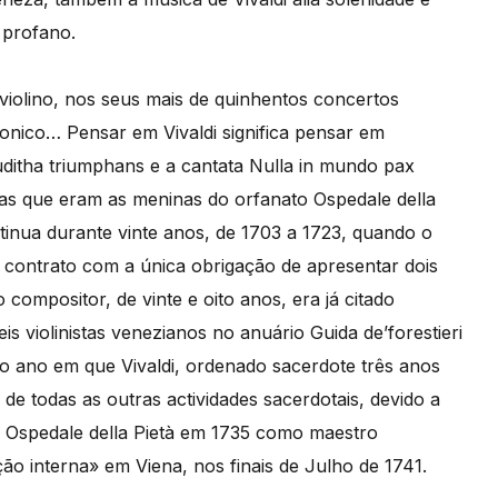
 profano.
violino, nos seus mais de quinhentos concertos
monico… Pensar em Vivaldi significa pensar em
uditha triumphans e a cantata Nulla in mundo pax
osas que eram as meninas do orfanato Ospedale della
ntinua durante vinte anos, de 1703 a 1723, quando o
m contrato com a única obrigação de apresentar dois
compositor, de vinte e oito anos, era já citado
 violinistas venezianos no anuário Guida de’forestieri
 o ano em que Vivaldi, ordenado sacerdote três anos
e todas as outras actividades sacerdotais, devido a
ao Ospedale della Pietà em 1735 como maestro
ção interna» em Viena, nos finais de Julho de 1741.