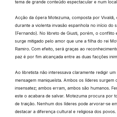
tema de grande conteúdo espectacular e num local 
Acção da ópera Motezuma, composta por Vivaldi, co
durante a violenta invasão espanhola no início do
(Fernando). No libreto de Giusti, porém, o conflito
surge mitigado pelo amor que une a filha do rei M
Ramiro. Com efeito, será graças ao reconhecimento
paz é por fim alcançada entre as duas facções inim
Ao libretista não interessava claramente redigir um
mensagem maniqueísta. Ambos os líderes surgem ob
insensatez; ambos erram, ambos são humanos. Fer
este o acabara de salvar. Motezuma procura por t
de traição. Nenhum dos líderes pode arvorar-se em
destacar a diferença cultural e religiosa dos pov