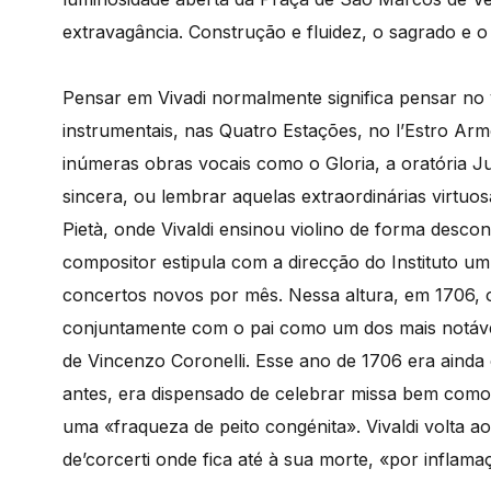
extravagância. Construção e fluidez, o sagrado e o
Pensar em Vivadi normalmente significa pensar no 
instrumentais, nas Quatro Estações, no l’Estro Ar
inúmeras obras vocais como o Gloria, a oratória J
sincera, ou lembrar aquelas extraordinárias virtu
Pietà, onde Vivaldi ensinou violino de forma desco
compositor estipula com a direcção do Instituto u
concertos novos por mês. Nessa altura, em 1706, o 
conjuntamente com o pai como um dos mais notáveis
de Vincenzo Coronelli. Esse ano de 1706 era ainda
antes, era dispensado de celebrar missa bem como d
uma «fraqueza de peito congénita». Vivaldi volta 
de’corcerti onde fica até à sua morte, «por inflama