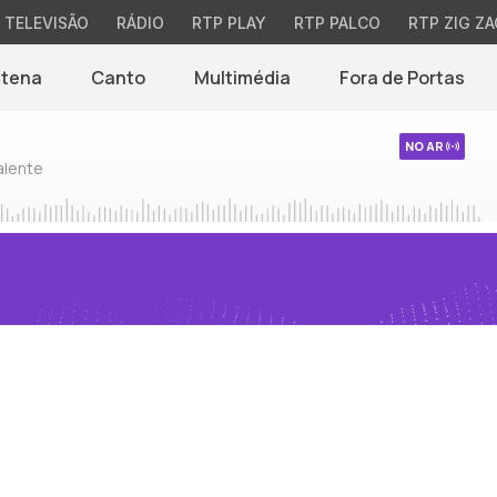
TELEVISÃO
RÁDIO
RTP PLAY
RTP PALCO
RTP ZIG ZA
ntena
Canto
Multimédia
Fora de Portas
NO AR
alente