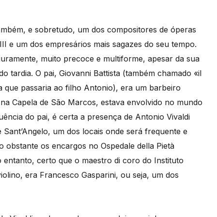
 também, e sobretudo, um dos compositores de óperas
III e um dos empresários mais sagazes do seu tempo.
seguramente, muito precoce e multiforme, apesar da sua
do tardia. O pai, Giovanni Battista (também chamado «il
a que passaria ao filho Antonio), era um barbeiro
sta na Capela de São Marcos, estava envolvido no mundo
ência do pai, é certa a presença de Antonio Vivaldi
e Sant’Angelo, um dos locais onde será frequente e
o obstante os encargos no Ospedale della Pietà
 entanto, certo que o maestro di coro do Instituto
iolino, era Francesco Gasparini, ou seja, um dos