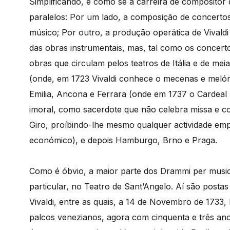
Simplificando, é como se a carreira de compositor
paralelos: Por um lado, a composição de concertos
músico; Por outro, a produção operática de Vivald
das obras instrumentais, mas, tal como os concert
obras que circulam pelos teatros de Itália e de me
(onde, em 1723 Vivaldi conhece o mecenas e melóma
Emilia, Ancona e Ferrara (onde em 1737 o Cardea
imoral, como sacerdote que não celebra missa e 
Giro, proíbindo-lhe mesmo qualquer actividade empr
económico), e depois Hamburgo, Brno e Praga.
Como é óbvio, a maior parte dos Drammi per musica
particular, no Teatro de Sant’Angelo. Aí são post
Vivaldi, entre as quais, a 14 de Novembro de 1733,
palcos venezianos, agora com cinquenta e três ano