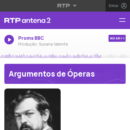
Entrar
Proms BBC
NO AR
Produção: Susana Valente
Argumentos de Óperas