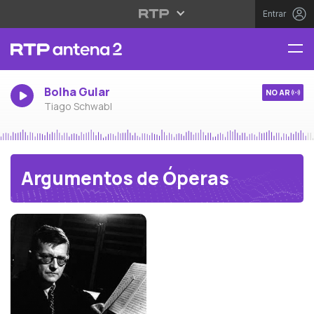
Entrar
Bolha Gular
NO AR
Tiago Schwabl
Argumentos de Óperas