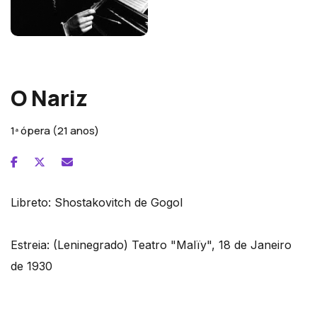
Dmitry Chostakovich
O Nariz
1ª ópera (21 anos)
Libreto:
Shostakovitch de Gogol
Estreia:
(Leninegrado) Teatro "Malïy", 18 de Janeiro
de 1930