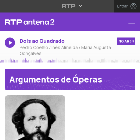
Entrar
Dois ao Quadrado
NO AR
Pedro Coelho / Inês Almeida / Maria Augusta
Gonçalves
Argumentos de Óperas