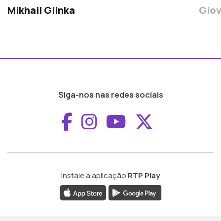
Mikhail Glinka
Giov
Siga-nos nas redes sociais
Aceder ao Faceboo
Aceder ao Inst
Aceder ao 
Aceder a
Instale a aplicação
RTP Play