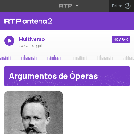
Entrar
Multiverso
NO AR
João Torgal
Argumentos de Óperas