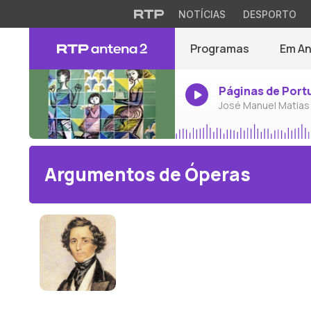
NOTÍCIAS
DESPORTO
Programas
Em A
Páginas de Port
José Manuel Matias
Argumentos de Óperas
Felix Mendelssohn Bartholdy