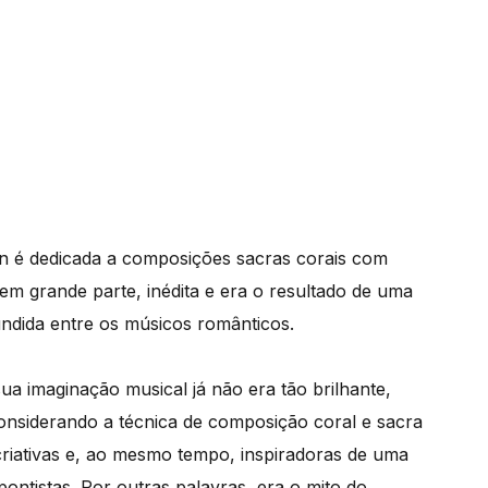
n é dedicada a composições sacras corais com
m grande parte, inédita e era o resultado de uma
undida entre os músicos românticos.
a imaginação musical já não era tão brilhante,
onsiderando a técnica de composição coral e sacra
criativas e, ao mesmo tempo, inspiradoras de uma
pontistas. Por outras palavras, era o mito do