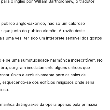
do para o inglês por William Bartholomew, o tradutor
 o publico anglo-saxónico, não só um caloroso
r que junto do publico alemão. A razão deste
s uma vez, ter sido um intérprete sensível dos gostos
o e de uma sumptuosidade harmónica indescritível". No
obra, surgiram imediatamente alguns críticos que
sar única e exclusivamente para as salas de
s, esquecendo-se dos edifícios religiosos onde seria
ioso.
ântica distinguia-se da ópera apenas pela primazia