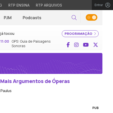
G
RTP ENSINA
RTP ARQUIVOS
Entrar
PJM
Podcasts
Pesquisar
já tocou
PROGRAMAÇÃO
11:00
GPS: Guia de Paisagens
Facebook
Instagram
YouTube
X (Twi
Sonoras
Mais Argumentos de Óperas
Paulus
PUB