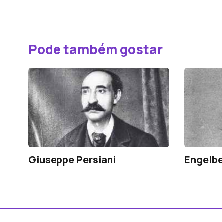
Pode também gostar
Giuseppe Persiani
Engelb