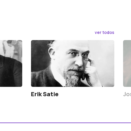
ver todos
Erik Satie
Jo