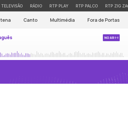
TELEVISÃO
RÁDIO
RTP PLAY
RTP PALCO
RTP ZIG ZA
ntena
Canto
Multimédia
Fora de Portas
uguês
NO AR