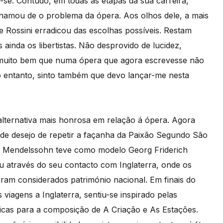
-se. Contudo, em todas as etapas da sua carreira,
hamou de o problema da ópera. Aos olhos dele, a mais
ue Rossini erradicou das escolhas possíveis. Restam
inda os libertistas. Não desprovido de lucidez,
 muito bem que numa ópera que agora escrevesse não
 entanto, sinto também que devo lançar-me nesta
 alternativa mais honrosa em relação á ópera. Agora
e de desejo de repetir a façanha da Paixão Segundo São
, Mendelssohn teve como modelo Georg Friderich
 através do seu contacto com Inglaterra, onde os
am considerados património nacional. Em finais do
viagens a Inglaterra, sentiu-se inspirado pelas
icas para a composição de A Criação e As Estações.