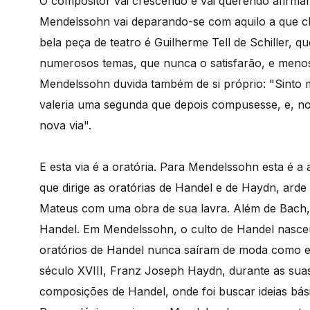
O compositor vai crescendo e vai querendo afirmar
Mendelssohn vai deparando-se com aquilo a que c
bela peça de teatro é Guilherme Tell de Schiller, q
numerosos temas, que nunca o satisfarão, e menos a
Mendelssohn duvida também de si próprio: "Sinto
valeria uma segunda que depois compusesse, e, no
nova via".
E esta via é a oratória. Para Mendelssohn esta é a
que dirige as oratórias de Handel e de Haydn, ard
Mateus com uma obra de sua lavra. Além de Bach
Handel. Em Mendelssohn, o culto de Handel nasceu
oratórios de Handel nunca saíram de moda como er
século XVIII, Franz Joseph Haydn, durante as suas 
composições de Handel, onde foi buscar ideias bás