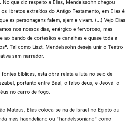
a. No que diz respeito a Elias, Mendelssohn chegou
os libretos extraídos do Antigo Testamento, em Elias é
que as personagens falem, ajam e vivam. (…) Vejo Elias
amos nos nossos dias, enérgico e fervoroso, mas
e ao bando de cortesãos e canalhas e quase toda a
os". Tal como Liszt, Mendelssohn deseja unir o Teatro
rrativa sem narrador.
fontes bíblicas, esta obra relata a luta no seio de
ezabel, portanto entre Baal, o falso deus, e Jeová, o
éus no carro de fogo.
ão Mateus, Elias coloca-se na de Israel no Egipto ou
inda mais haendeliano ou "handelssoniano" como