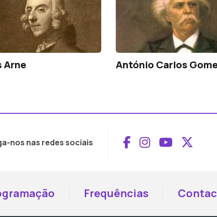
 Arne
António Carlos Gom
Aceder ao Face
Aceder ao I
Aceder 
Aced
ga-nos nas redes sociais
ogramação
Frequências
Contac