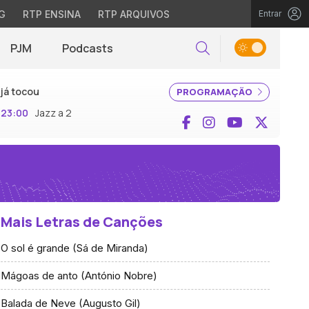
G
RTP ENSINA
RTP ARQUIVOS
Entrar
PJM
Podcasts
Pesquisar
já tocou
PROGRAMAÇÃO
23:00
Jazz a 2
Facebook
Instagram
YouTube
X (Twi
Mais Letras de Canções
O sol é grande (Sá de Miranda)
Mágoas de anto (António Nobre)
Balada de Neve (Augusto Gil)