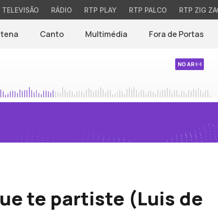
TELEVISÃO
RÁDIO
RTP PLAY
RTP PALCO
RTP ZIG ZA
ntena
Canto
Multimédia
Fora de Portas
NO AR
ue te partiste (Luis de