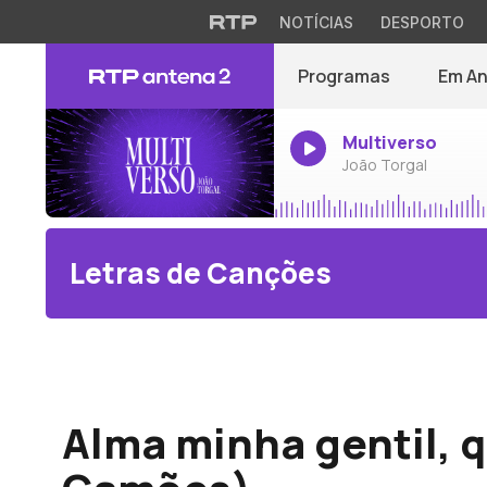
NOTÍCIAS
DESPORTO
Programas
Em A
Multiverso
João Torgal
Letras de Canções
Ivo Cruz
Alma minha gentil, q