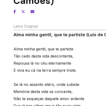
Camões)
Letra Original:
Alma minha gentil, que te partiste (Luis de
Alma minha gentil, que te partiste
Tão cedo desta vida descontente,
Repousa lá no céu eternamente
E viva eu cá na terra sempre triste.
Se lá no assento etéro, onde subiste
Memória desta vida se concente,
Não te esqueças daquele amor ardente
Que já nos olhos meus tão puro viste.