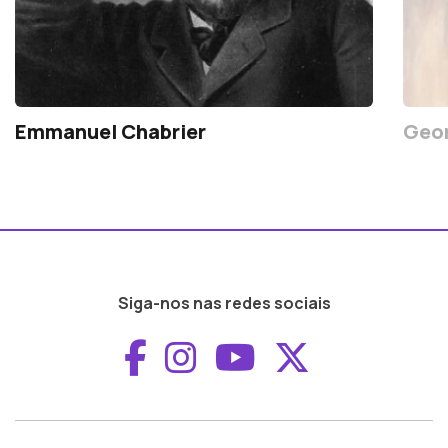
Emmanuel Chabrier
Geor
Siga-nos nas redes sociais
Aceder ao Faceboo
Aceder ao Inst
Aceder ao 
Aceder a