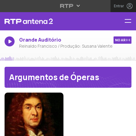
Entrar
Grande Auditório
NO AR
Reinaldo Francisco / Produção: Susana Valente
Argumentos de Óperas