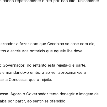
 dando repetidamente o dito por não dito, unicamente
overnador a fazer com que Cecchina se case com ele,
os e escrituras notariais que aquele lhe deve.
 Governador, no entanto esta rejeita-o e parte.
dele mandando-o embora ao ver aproximar-se a
r a Condessa, que o rejeita.
essa. Agora o Governador tenta denegrir a imagem de
ba por partir, ao sentir-se ofendido.