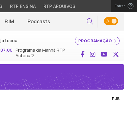
G
RTP ENSINA
RTP ARQUIVOS
Entrar
PJM
Podcasts
Pesquisar
já tocou
PROGRAMAÇÃO
07:00
Programa da Manhã RTP
Facebook
Instagram
YouTube
X (Twi
Antena 2
PUB