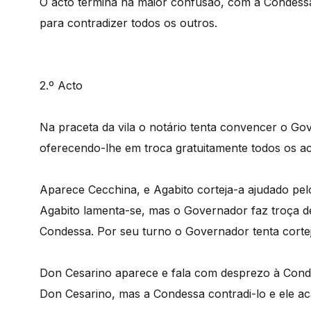
O acto termina na maior confusão, com a Condessa
para contradizer todos os outros.
2.º Acto
Na praceta da vila o notário tenta convencer o G
oferecendo-lhe em troca gratuitamente todos os act
Aparece Cecchina, e Agabito corteja-a ajudado pelo
Agabito lamenta-se, mas o Governador faz troça 
Condessa. Por seu turno o Governador tenta corteja
Don Cesarino aparece e fala com desprezo à Cond
Don Cesarino, mas a Condessa contradi-lo e ele aca