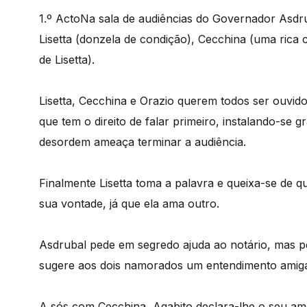
1.º Acto
Na sala de audiências do Governador Asdru
Lisetta (donzela de condição), Cecchina (uma ric
de Lisetta).
Lisetta, Cecchina e Orazio querem todos ser ouvi
que tem o direito de falar primeiro, instalando-s
desordem ameaça terminar a audiência.
Finalmente Lisetta toma a palavra e queixa-se de q
sua vontade, já que ela ama outro.
Asdrubal pede em segredo ajuda ao notário, mas pe
sugere aos dois namorados um entendimento amigáv
A sós com Cecchina, Agabito declara-lhe o seu a