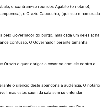
bale, encontram-se reunidos Agabito (o notário),
a camponesa), e Orazio Capocchio, (químico e namorado
dos pelo Governador do burgo, mas cada um deles acha
e grande confusão. O Governador perante tamanha
ue Orazio a quer obrigar a casar-se com ele contra a
rante o silêncio deste abandona a audiência. O notário
el, mas estes saem da sala sem se entender.
mor, mas esta confessa-se apaixonada por Don