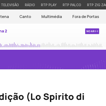
TELEVISÃO
RÁDIO
RTP PLAY
RTP PALCO
RTP ZIG ZA
ntena
Canto
Multimédia
Fora de Portas
na 2
NO AR
dição (Lo Spirito di