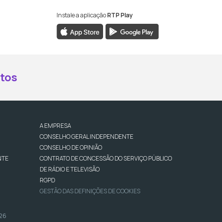
Instale a aplicação
RTP Play
book da RTP Antena 2
nstagram da RTP Antena 2
ao YouTube da RTP Antena 2
er ao X da RTP Antena 2
tos
A EMPRESA
CONSELHO GERAL INDEPENDENTE
CONSELHO DE OPINIÃO
NTE
CONTRATO DE CONCESSÃO DO SERVIÇO PÚBLICO
DE RÁDIO E TELEVISÃO
RGPD
GESTÃO DAS DEFINIÇÕES DE COOKIES
026