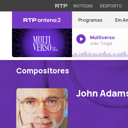
NOTÍCIAS
DESPORTO
Programas
Em A
Multiverso
João Torgal
Compositores
John Adam