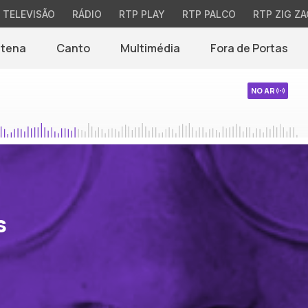
TELEVISÃO
RÁDIO
RTP PLAY
RTP PALCO
RTP ZIG ZA
ntena
Canto
Multimédia
Fora de Portas
NO AR
s