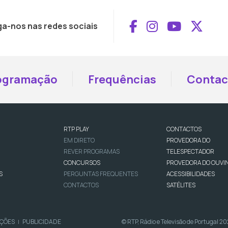
Aceder ao Face
Aceder ao I
Aceder 
Aced
ga-nos nas redes sociais
ogramação
Frequências
Contac
RTP PLAY
CONTACTOS
EM DIRETO
PROVEDORA DO
REVER PROGRAMAS
TELESPECTADOR
CONCURSOS
PROVEDORA DO OUVI
S
PERGUNTAS FREQUENTES
ACESSIBILIDADES
CONTACTOS
SATÉLITES
IÇÕES
PUBLICIDADE
© RTP, Rádio e Televisão de Portugal 2
|