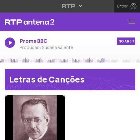
Entrar
Proms BBC
NO AR
Produção: Susana Valente
Letras de Canções