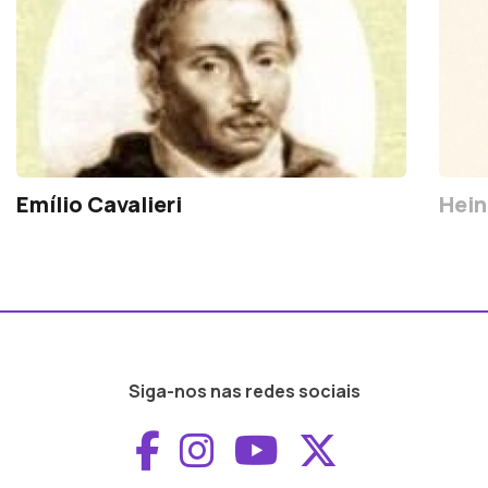
Emílio Cavalieri
Hein
Siga-nos nas redes sociais
Aceder ao Faceboo
Aceder ao Inst
Aceder ao 
Aceder a