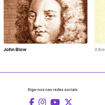
John Blow
Albe
Siga-nos nas redes sociais
Aceder ao Faceboo
Aceder ao Inst
Aceder ao 
Aceder a