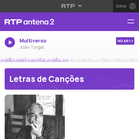
Entrar
Multiverso
NO AR
João Torgal
Letras de Canções