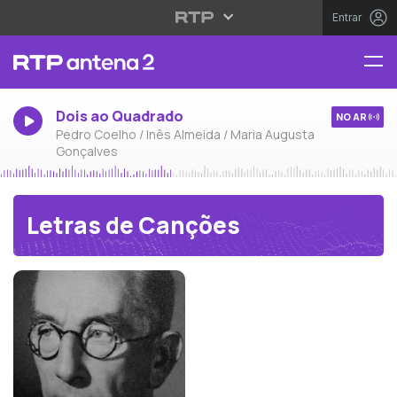
Entrar
Dois ao Quadrado
NO AR
Pedro Coelho / Inês Almeida / Maria Augusta
Gonçalves
Letras de Canções