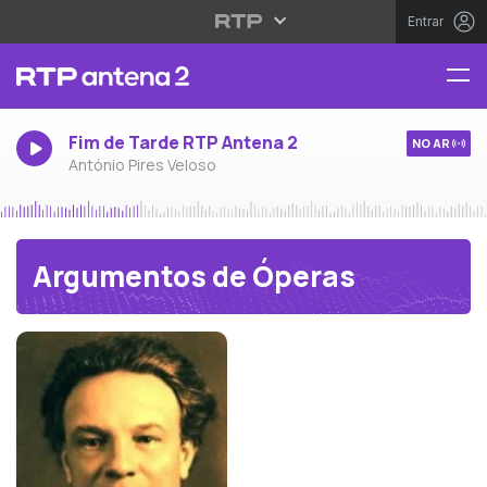
Entrar
Fim de Tarde RTP Antena 2
NO AR
António Pires Veloso
Argumentos de Óperas