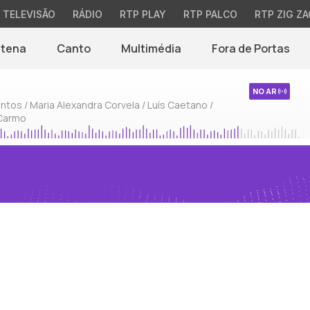
TELEVISÃO
RÁDIO
RTP PLAY
RTP PALCO
RTP ZIG ZA
ntena
Canto
Multimédia
Fora de Portas
NO AR
ntos / Maria Alexandra Corvela / Luís Caetano /
 Carmo