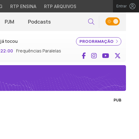
G
RTP ENSINA
RTP ARQUIVOS
Entrar
PJM
Podcasts
Pesquisar
já tocou
PROGRAMAÇÃO
22:00
Frequências Paralelas
Facebook
Instagram
YouTube
X (Twi
PUB