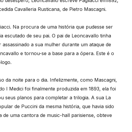
 do desespero, Leoncavallo escreve Pagliacci em1892,
edida Cavalleria Rusticana, de Pietro Mascagni.
iacci. Na procura de uma história que pudesse ser
ia escutado de seu pai. O pai de Leoncavallo tinha
er assassinado a sua mulher durante um ataque de
oncavallo e tornou-se a base para a ópera. Este é o
logo.
so da noite para o dia. Infelizmente, como Mascagni,
o I Medici foi finalmente produzida em 1893, ela foi
 seus planos para completar a trilogia. A sua La
pular de Puccini da mesma história, que havia sido
a de uma cantora de music-hall parisiense, obteve