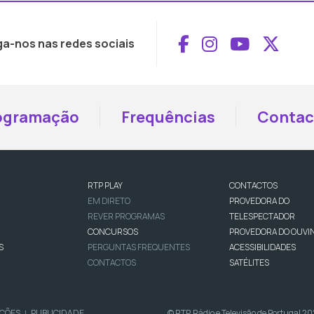
Aceder ao Face
Aceder ao I
Aceder 
Aced
ga-nos nas redes sociais
ogramação
Frequências
Contac
RTP PLAY
CONTACTOS
EM DIRETO
PROVEDORA DO
REVER PROGRAMAS
TELESPECTADOR
CONCURSOS
PROVEDORA DO OUVI
S
PERGUNTAS FREQUENTES
ACESSIBILIDADES
CONTACTOS
SATÉLITES
IÇÕES
PUBLICIDADE
© RTP, Rádio e Televisão de Portugal 2
|