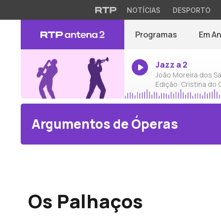
NOTÍCIAS
DESPORTO
Programas
Em A
Jazz a 2
João Moreira dos Sa
Edição: Cristina do
Argumentos de Óperas
Ruggero Leoncavallo
Os Palhaços