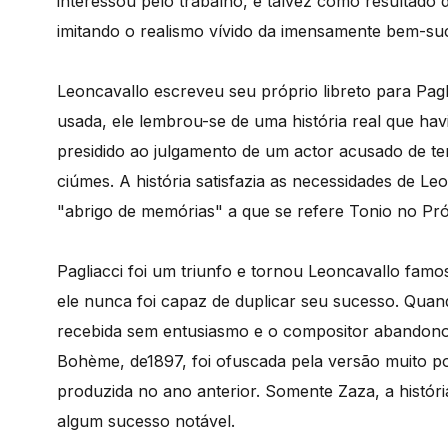
interessou pelo trabalho, e talvez como resultado
imitando o realismo vívido da imensamente bem-suc
Leoncavallo escreveu seu próprio libreto para Pagl
usada, ele lembrou-se de uma história real que hav
presidido ao julgamento de um actor acusado de t
ciúmes. A história satisfazia as necessidades de Le
"abrigo de memórias" a que se refere Tonio no Pró
Pagliacci foi um triunfo e tornou Leoncavallo famo
ele nunca foi capaz de duplicar seu sucesso. Quand
recebida sem entusiasmo e o compositor abandonou
Bohème, de1897, foi ofuscada pela versão muito po
produzida no ano anterior. Somente Zaza, a históri
algum sucesso notável.