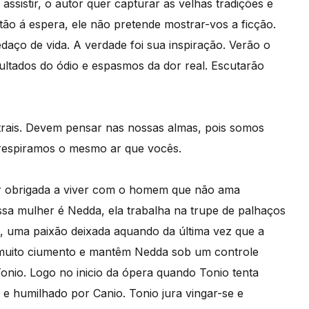
ssistir, o autor quer capturar as velhas tradições e
ão á espera, ele não pretende mostrar-vos a ficção.
daço de vida. A verdade foi sua inspiração. Verão o
ltados do ódio e espasmos da dor real. Escutarão
rais. Devem pensar nas nossas almas, pois somos
 respiramos o mesmo ar que vocês.
her obrigada a viver com o homem que não ama
ssa mulher é Nedda, ela trabalha na trupe de palhaços
, uma paixão deixada aquando da última vez que a
é muito ciumento e mantêm Nedda sob um controle
onio. Logo no inicio da ópera quando Tonio tenta
e humilhado por Canio. Tonio jura vingar-se e