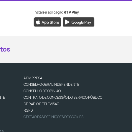
Instale a aplicação
RTP Play
book da RTP Antena 2
nstagram da RTP Antena 2
ao YouTube da RTP Antena 2
er ao X da RTP Antena 2
tos
A EMPRESA
CONSELHO GERAL INDEPENDENTE
CONSELHO DE OPINIÃO
NTE
CONTRATO DE CONCESSÃO DO SERVIÇO PÚBLICO
DE RÁDIO E TELEVISÃO
RGPD
GESTÃO DAS DEFINIÇÕES DE COOKIES
026