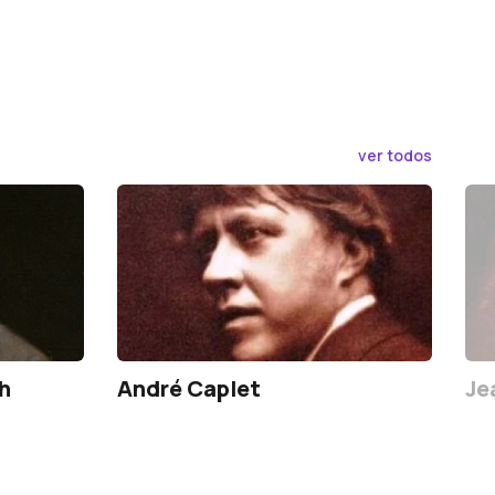
ver todos
h
André Caplet
Je