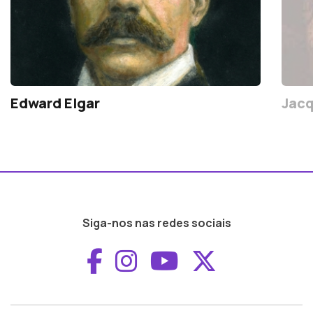
Edward Elgar
Jacq
Siga-nos nas redes sociais
Aceder ao Faceboo
Aceder ao Inst
Aceder ao 
Aceder a