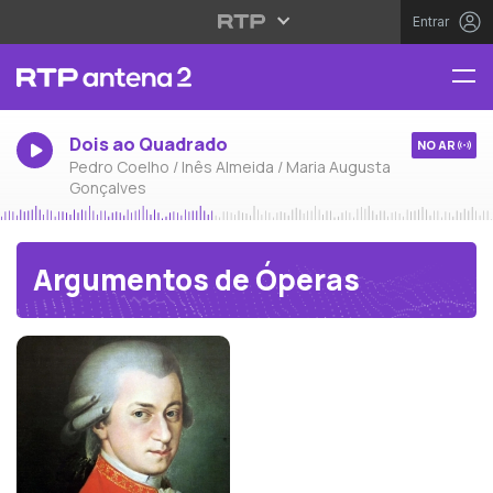
Entrar
Dois ao Quadrado
NO AR
Pedro Coelho / Inês Almeida / Maria Augusta
Gonçalves
Argumentos de Óperas