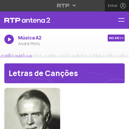
Entrar
Música A2
NO AR
André Pinto
Letras de Canções