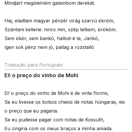
Mindjárt megölelném galambom derekát.
Hej, eladtam magyar pénzér virág szarvú ökröm,
Szántani kellene: nincs min, szép telkem, örököm.
Sem ökör, sem bankó, hallod-é te, Jankó,
Igen sok pénz nem jó, pallag a rozstalló
Tradução para Português:
Ei! o preço do vinho de Mohi
Ei! o preço do vinho de Mohi é de vinte florins,
Se eu tivesse os bolsos cheios de notas húngaras, eis
o preço que eu pagaria.
Se eu pudesse pagar com notas de Kossuth,
Eu cingiria com os meus braços a minha amada.