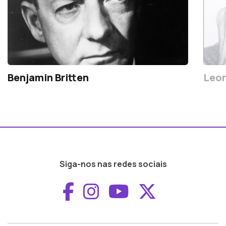
Benjamin Britten
Leon
Siga-nos nas redes sociais
Aceder ao Faceboo
Aceder ao Inst
Aceder ao 
Aceder a