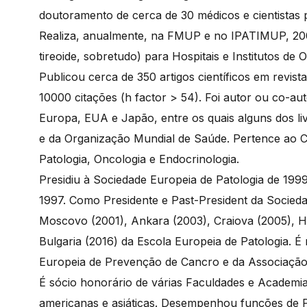
doutoramento de cerca de 30 médicos e cientistas 
Realiza, anualmente, na FMUP e no IPATIMUP, 200
tireoide, sobretudo) para Hospitais e Institutos d
Publicou cerca de 350 artigos científicos em revis
10000 citações (h factor > 54). Foi autor ou co-aut
Europa, EUA e Japão, entre os quais alguns dos li
e da Organização Mundial de Saúde. Pertence ao Com
Patologia, Oncologia e Endocrinologia.
Presidiu à Sociedade Europeia de Patologia de 1999
1997. Como Presidente e Past-President da Socieda
Moscovo (2001), Ankara (2003), Craiova (2005), Hr
Bulgaria (2016) da Escola Europeia de Patologia. 
Europeia de Prevenção de Cancro e da Associação 
É sócio honorário de várias Faculdades e Academia
americanas e asiáticas. Desempenhou funções de P