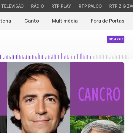
TELEVISÃO
RÁDIO
RTP PLAY
RTP PALCO
RTP ZIG ZA
ntena
Canto
Multimédia
Fora de Portas
NO AR