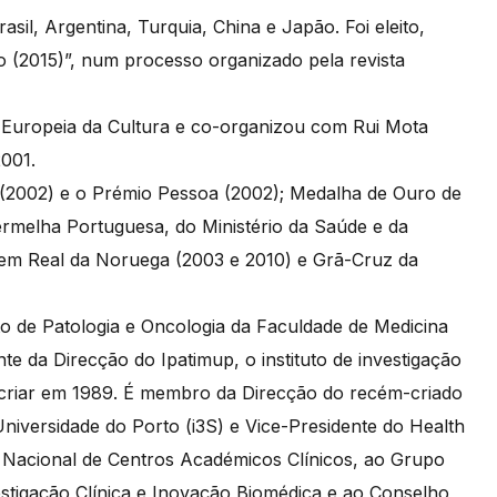
sil, Argentina, Turquia, China e Japão. Foi eleito,
o (2015)”, num processo organizado pela revista
l Europeia da Cultura e co-organizou com Rui Mota
001.
 (2002) e o Prémio Pessoa (2002); Medalha de Ouro de
rmelha Portuguesa, do Ministério da Saúde e da
rdem Real da Noruega (2003 e 2010) e Grã-Cruz da
o de Patologia e Oncologia da Faculdade de Medicina
e da Direcção do Ipatimup, o instituto de investigação
 criar em 1989. É membro da Direcção do recém-criado
niversidade do Porto (i3S) e Vice-Presidente do Health
o Nacional de Centros Académicos Clínicos, ao Grupo
estigação Clínica e Inovação Biomédica e ao Conselho