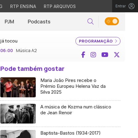
G
RTP ENSINA
RTP ARQUIVOS
Entrar
PJM
Podcasts
Pesquisar
já tocou
PROGRAMAÇÃO
06:00
Música A2
Facebook
Instagram
YouTube
X (Twi
Pode também gostar
Maria João Pires recebe o
Prémio Europeu Helena Vaz da
Silva 2025
A música de Kozma num clássico
de Jean Renoir
Baptista-Bastos (1934-2017)