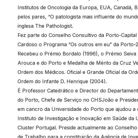
Institutos de Oncologia da Europa, EUA, Canadá, Bra
pelos pares, “O patologista mais influente do mund
inglesa The Pathologist.
Fez parte do Conselho Consultivo da Porto-Capita
Cardoso o Programa “Os outros em eu” da Porto-2
Recebeu o Prémio Bordalo (1996), o Prémio Seiva
Arouca e do Porto e Medalha de Mérito da Cruz Ve
Ordem dos Médicos. Oficial e Grande Oficial da O
Ordem do Infante D. Henrique (2004).
É Professor Catedrático e Director do Departament
do Porto, Chefe de Serviço no CHSJoão e President
em cancro da Universidade do Porto que ajudou a
Instituto de Investigação e Inovação em Saúde da U
Cluster Portugal. Preside actualmente ao Conselh
de Trabalho para a constituição da Agência de Inv