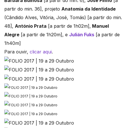
Bárbara Bulhosa
[a partir do min. 6],
José Pinho
[a
partir do min. 36], projeto
Anatomia da Identidade
(Cândido Alves, Vitória, José, Tomás) [a partir do min.
48],
António Prata
[a partir de 1h02m],
Manuel
Alegre
[a partir de 1h20m], e
Julián Fuks
[a partir de
1h40m]
Para ouvir,
clicar aqui
.