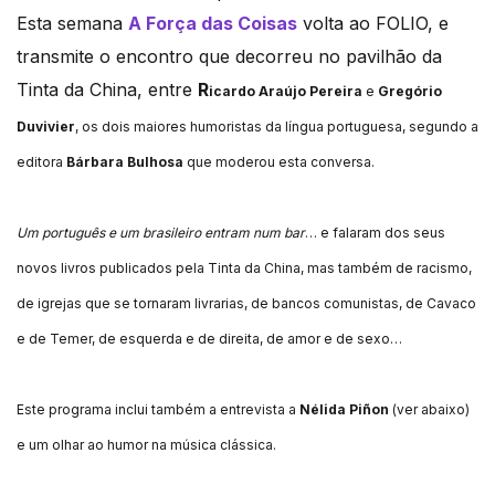
Esta semana
A Força das Coisas
volta ao FOLIO, e
transmite o encontro que decorreu no pavilhão da
Tinta da China, entre
R
icardo Araújo Pereira
e
Gregório
Duvivier
,
os dois maiores humoristas da língua portuguesa, segundo a
editora
Bárbara Bulhosa
que moderou esta conversa.
Um português e um brasileiro entram num bar
… e fa
laram dos seus
novos livros
publicados pela Tinta da China
, mas também de racismo,
de igrejas que se tornaram livrarias, de bancos comunistas, de Cavaco
e de Temer, de esquerda e de direita, de amor e de sexo…
Este programa inclui também a entrevista
a
Nélida Piñon
(ver abaixo)
e um olhar ao humor na música clássica.