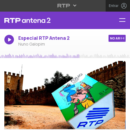
Entrar
Especial RTP Antena 2
NO AR
Nuno Galopim