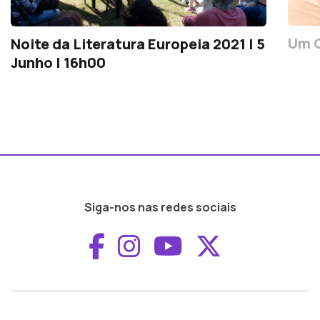
Um C
Noite da Literatura Europeia 2021 | 5
Junho | 16h00
Siga-nos nas redes sociais
Aceder ao Faceboo
Aceder ao Inst
Aceder ao 
Aceder a