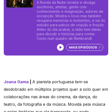
com a pianista Joana Gama.
A Ronda da Noite recebe e divulga
escritores, artistas, gente com
conhecimento e imaginação, autores de
excepção. Mostra o novo mas também
recupera memórias e momentos, e sai do
estúdio para palcos de criação e fruição.
Antes do dia acabar, a rádio tem ideias
para discutir e histórias para contar.
Como num quadro de Rembrandt.
Ouvir podcast
MAIS EPISÓDIOS
Joana Gama
|
A pianista portuguesa tem-se
desdobrado em múltiplos projetos quer a solo quer em
colaborações nas áreas do cinema, da dança, do
teatro, da fotografia e da música. Movida pela música
e pelas histórias que ela transporta, ou pode