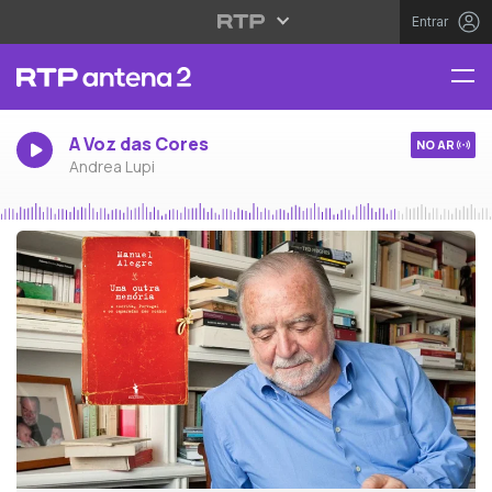
Entrar
A Voz das Cores
NO AR
Andrea Lupi