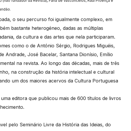
o (não fundador da Revista), Faria de Vasconcelos, Raul Proença e
randão.
bada, o seu percurso foi igualmente complexo, em
mbém bastante heterogéneo, dadas as múltiplas
dania, da cultura e das artes que nela participaram.
nomes como o de António Sérgio, Rodrigues Miguéis,
de Andrade, José Bacelar, Santana Dionísio, Emílio
ental na revista. Ao longo das décadas, mais de três
, na construção da história intelectual e cultural
ficando um dos maiores acervos da Cultura Portuguesa
ma editora que publicou mais de 600 títulos de livros
nhecimento.
el pelo Seminário Livre da História das Ideias, do