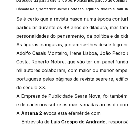
Da esquerda para a direita, de pé: Horácio Biu, pároco de Coimbrã
Câmara Reis; sentados: Jaime Cortesão, Aquilino Ribeiro e Raul B
Se é certo que a revista nasce numa época contur
particular durante os 48 anos de ditadura, mas ta
personalidades do pensamento, da política e da cida
Às figuras inaugurais, juntam-se-lhes desde logo 
Adolfo Casais Monteiro, Irene Lisboa, João Pedro 
Costa, Roberto Nobre, que vão ter um papel fundam
mil autores colaboram, com maior ou menor empenho
portuguesa pelas páginas da revista seareira, edi
do século XX.
A Empresa de Publicidade Seara Nova, foi também u
e de cadernos sobre as mais variadas áreas do co
A
Antena 2
evoca esta efeméride com
– Entrevista de
Luís Crespo de Andrade,
responsáv