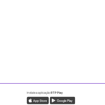
Instale a aplicação
RTP Play
book da RTP Antena 2
nstagram da RTP Antena 2
ao YouTube da RTP Antena 2
er ao X da RTP Antena 2