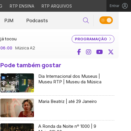
G
RTP ENSINA
RTP ARQUIVOS
Entrar
PJM
Podcasts
Pesquisar
já tocou
PROGRAMAÇÃO
06:00
Música A2
Facebook
Instagram
YouTube
X (Twi
Pode também gostar
Dia Internacional dos Museus |
Museu RTP | Museu da Música
Maria Beatriz | até 29 Janeiro
A Ronda da Noite nº 1000 | 9