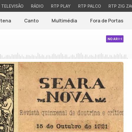
TELEVISÃO
RÁDIO
RTP PLAY
RTP PALCO
RTP ZIG ZA
ntena
Canto
Multimédia
Fora de Portas
NO AR