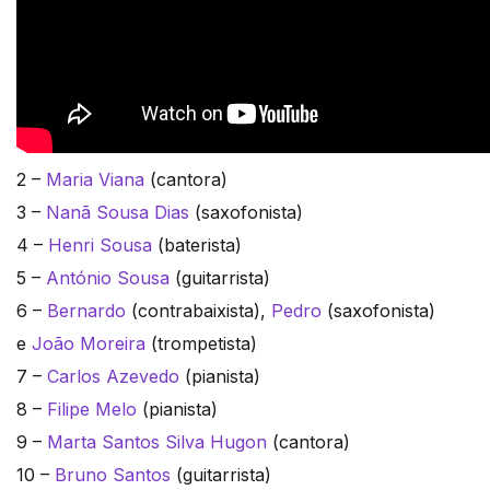
2 –
Maria Viana
(cantora)
3 –
Nanã Sousa Dias
(saxofonista)
4 –
Henri Sousa
(baterista)
5 –
António Sousa
(guitarrista)
6 –
Bernardo
(contrabaixista),
Pedro
(saxofonista)
e
João Moreira
(trompetista)
7 –
Carlos Azevedo
(pianista)
8 –
Filipe Melo
(pianista)
9 –
Marta Santos Silva Hugon
(cantora)
10 –
Bruno Santos
(guitarrista)