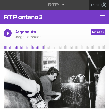
Entrar
Argonauta
NO AR
Jorge Carnaxide