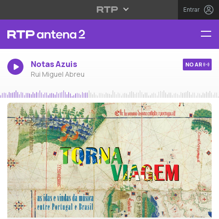
Entrar
Notas Azuis
NO AR
Rui Miguel Abreu