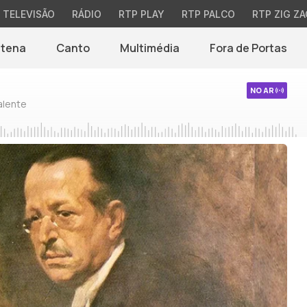
TELEVISÃO
RÁDIO
RTP PLAY
RTP PALCO
RTP ZIG ZA
ntena
Canto
Multimédia
Fora de Portas
NO AR
alente