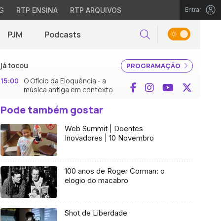
G
RTP ENSINA
RTP ARQUIVOS
Entrar
PJM
Podcasts
Pesquisar
já tocou
PROGRAMAÇÃO
15:00
O Ofício da Eloquência - a
Facebook
Instagram
YouTube
X (Twi
música antiga em contexto
Pode também gostar
Web Summit | Doentes
Inovadores | 10 Novembro
100 anos de Roger Corman: o
elogio do macabro
Shot de Liberdade