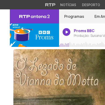
NOTÍCIAS
DESPORTO
Programas
Em A
Proms BBC
Produção: Susana V