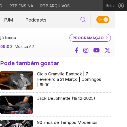
G
RTP ENSINA
RTP ARQUIVOS
Entrar
PJM
Podcasts
Pesquisar
já tocou
PROGRAMAÇÃO
06:00
Música A2
Facebook
Instagram
YouTube
X (Twi
Pode também gostar
Ciclo Granville Bantock | 7
Fevereiro a 21 Março | Domingos
| 6h00
Jack DeJohnette (1942-2025)
90 anos de Tempos Modernos