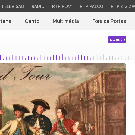
TELEVISÃO
RÁDIO
RTP PLAY
RTP PALCO
RTP ZIG ZA
ntena
Canto
Multimédia
Fora de Portas
NO AR