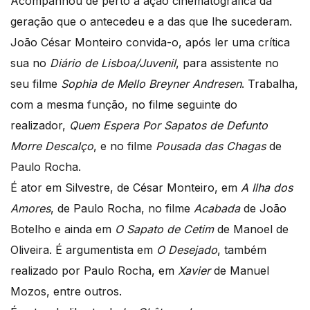
Acompanhou de perto a ação cinematográfica da
geração que o antecedeu e a das que lhe sucederam.
João César Monteiro convida-o, após ler uma crítica
sua no
Diário de Lisboa/Juvenil
, para assistente no
seu filme
Sophia de Mello Breyner Andresen
. Trabalha,
com a mesma função, no filme seguinte do
realizador,
Quem Espera Por Sapatos de Defunto
Morre Descalço
, e no filme
Pousada das Chagas
de
Paulo Rocha.
É ator em Silvestre, de César Monteiro, em
A Ilha dos
Amores
, de Paulo Rocha, no filme
Acabada
de João
Botelho e ainda em
O Sapato de Cetim
de Manoel de
Oliveira. É argumentista em
O Desejado
, também
realizado por Paulo Rocha, em
Xavier
de Manuel
Mozos, entre outros.