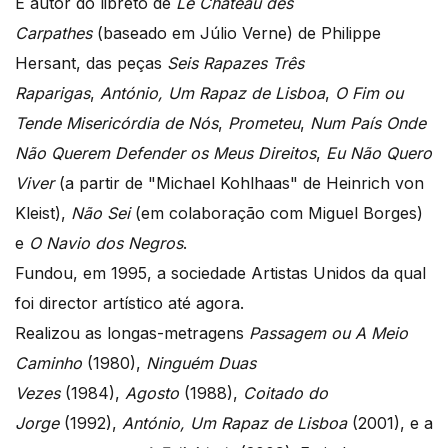
É autor do libreto de
Le Château des
Carpathes
(baseado em Júlio Verne) de Philippe
Hersant, das peças
Seis Rapazes Três
Raparigas
,
António, Um Rapaz de Lisboa
,
O Fim ou
Tende Misericórdia de Nós
,
Prometeu
,
Num País Onde
Não Querem Defender os Meus Direitos
,
Eu Não Quero
Viver
(a partir de "Michael Kohlhaas" de Heinrich von
Kleist),
Não Sei
(em colaboração com Miguel Borges)
e
O Navio dos Negros
.
Fundou, em 1995, a sociedade Artistas Unidos da qual
foi director artístico até agora.
Realizou as longas-metragens
Passagem ou A Meio
Caminho
(1980),
Ninguém Duas
Vezes
(1984),
Agosto
(1988),
Coitado do
Jorge
(1992),
António, Um Rapaz de Lisboa
(2001), e a