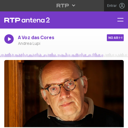
Entrar
A Voz das Cores
NO AR
Andrea Lupi