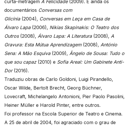
curta-metragem
A Felicidade
(2009). E ainda os
documentários
Conversas com
Glicínia
(2004),
Conversas em Leça em Casa de
Álvaro Lapa
(2006),
Nikias Skapinakis: O Teatro dos
Outros
(2008),
Álvaro Lapa: A Literatura
(2008),
A
Gravura: Esta Mútua Aprendizagem
(2008),
António
Sena: A Mão Esquiva
(2009),
Ângelo de Sousa: Tudo o
que sou capaz
(2010) e
Sofia Areal: Um Gabinete Anti-
Dor
(2016).
Traduziu obras de Carlo Goldoni, Luigi Pirandello,
Oscar Wilde, Bertolt Brecht, Georg Büchner,
Lovecraft, Michelangelo Antonioni, Pier Paolo Pasolini,
Heiner Müller e Harold Pinter, entre outros.
Foi professor na Escola Superior de Teatro e Cinema.
A 25 de abril de 2004, foi agraciado com o grau de