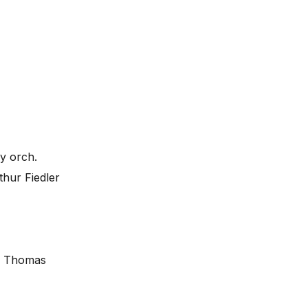
y orch.
hur Fiedler
on Thomas