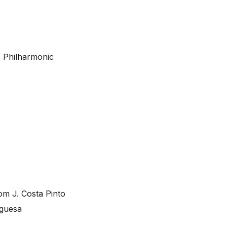
s Philharmonic
m J. Costa Pinto
uguesa