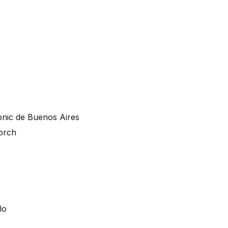
onic de Buenos Aires
orch
lo