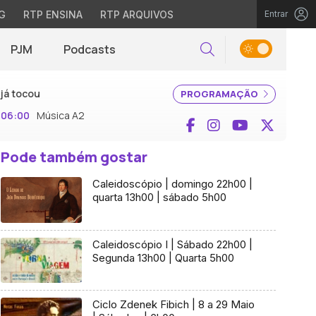
G
RTP ENSINA
RTP ARQUIVOS
Entrar
PJM
Podcasts
Pesquisar
já tocou
PROGRAMAÇÃO
06:00
Música A2
Facebook
Instagram
YouTube
X (Twi
Pode também gostar
Caleidoscópio | domingo 22h00 |
quarta 13h00 | sábado 5h00
Caleidoscópio I | Sábado 22h00 |
Segunda 13h00 | Quarta 5h00
Ciclo Zdenek Fibich | 8 a 29 Maio