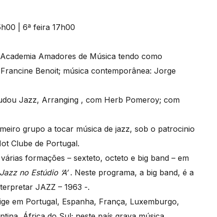
a Academia Amadores de Música tendo como
 Francine Benoit; música contemporânea: Jorge
tudou Jazz, Arranging , com Herb Pomeroy; com
meiro grupo a tocar música de jazz, sob o patrocinio
ot Clube de Portugal.
árias formações – sexteto, octeto e big band – em
Jazz no Estúdio ‘A’
. Neste programa, a big band, é a
terpretar JAZZ – 1963 -.
irige em Portugal, Espanha, França, Luxemburgo,
entina, África do Sul; neste país grava música