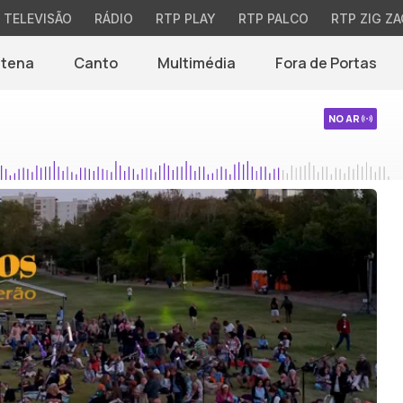
TELEVISÃO
RÁDIO
RTP PLAY
RTP PALCO
RTP ZIG ZA
ntena
Canto
Multimédia
Fora de Portas
NO AR