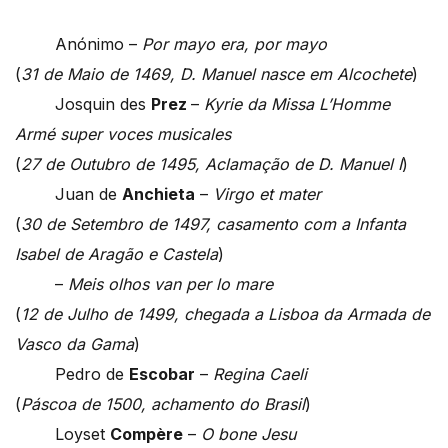
Anónimo –
Por mayo era, por mayo
(
31 de Maio de 1469, D. Manuel nasce em Alcochete
)
Josquin des
Prez
–
Kyrie da Missa L’Homme
Armé super voces musicales
(
27 de Outubro de 1495, Aclamação de D. Manuel I
)
Juan de
Anchieta
–
Virgo et mater
(
30 de Setembro de 1497, casamento com a Infanta
Isabel de Aragão e Castela
)
–
Meis olhos van per lo mare
(
12 de Julho de 1499, chegada a Lisboa da Armada de
Vasco da Gama
)
Pedro de
Escobar
–
Regina Caeli
(
Páscoa de 1500, achamento do Brasil
)
Loyset
Compère
–
O bone Jesu