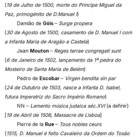
(
19 de Julho de 1500, morte do Príncipe Miguel da
Paz, primogénito de D.Manuel I
)
Damião de
Góis
–
Surge propera
(
30 de Agosto de 1500, casamento de D. Manuel I com
a Infanta Maria de Aragão e Castela
)
Jean
Mouton
–
Reges terrae congregati sunt
(
6 de Janeiro de 1502, lançamento da 1ª pedra do
Mosteiro de Santa Maria de Belém
)
Pedro de
Escobar
–
Virgen bendita sin par
(
24 de Outubro de 1503, nasce a Infanta D. Isabel,
futura Imperatriz do Sacro Império Romano
)
NN –
Lamento música judaica séc.XVI
(a definir)
[
19 de Abril de 1506, Massacre de Lisboa
]
Pierre de la
Rue
–
Tous nobles ceurs
(
1515, D. Manuel é feito Cavaleiro da Ordem do Tosão