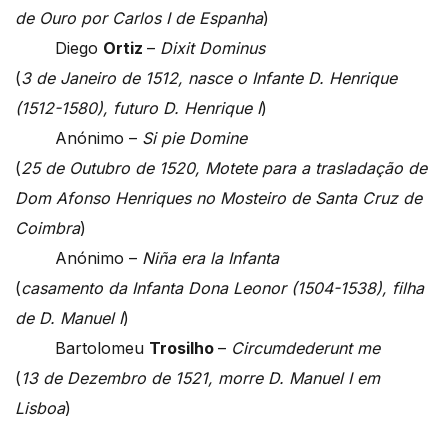
de Ouro por Carlos I de Espanha
)
Diego
Ortiz
–
Dixit Dominus
(
3 de Janeiro de 1512, nasce o Infante D. Henrique
(1512-1580), futuro D. Henrique I
)
Anónimo –
Si pie Domine
(
25 de Outubro de 1520, Motete para a trasladação de
Dom Afonso Henriques no Mosteiro de Santa Cruz de
Coimbra
)
Anónimo –
Niña era la Infanta
(
casamento da Infanta Dona Leonor (1504-1538), filha
de D. Manuel I
)
Bartolomeu
Trosilho
–
Circumdederunt me
(
13 de Dezembro de 1521, morre D. Manuel I em
Lisboa
)