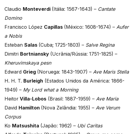
Claudio
Monteverdi
(Itália: 1567-1643) –
Cantate
Domino
Francisco López
Capillas
(México: 1608-1674) –
Aufer
a Nobis
Esteban
Salas
(Cuba; 1725-1803) –
Salve Regina
Dimitri
Bortniansky
(Ucrânia/Rússia: 1751-1825) –
Kheruvimskaya pesn
Edward
Grieg
(Noruega: 1843-1907) –
Ave Maris Stella
H. H. T.
Burleigh
(Estados Unidos da América: 1866-
1949) –
My Lord what a Morning
Heitor
Villa-Lobos
(Brasil: 1887-1959) –
Ave Maria
David
Hamilton
(Nova Zelândia: 1955) –
Ave Verum
Corpus
Ko
Matsushita
(Japão: 1962) –
Ubi Caritas