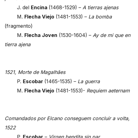
J. del
Encina
(1468-1529) –
A tierras ajenas
M.
Flecha Viejo
(1481-1553) –
La bomba
(fragmento)
M.
Flecha Joven
(1530-1604) –
Ay de mi que en
tierra ajena
1521, Morte de Magalhães
P.
Escobar
(1465-1535) –
La guerra
M.
Flecha Viejo
(1481-1553)-
Requiem aeternam
Comandados por Elcano conseguem concluir a volta,
1522
P.
Escobar
–
Virgen bendita sin par