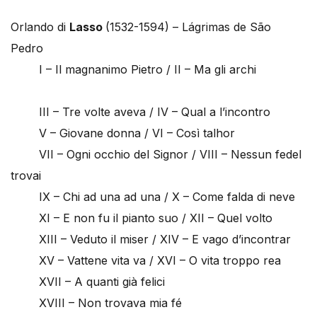
Orlando di
Lasso
(1532-1594) – Lágrimas de São
Pedro
I – Il magnanimo Pietro / II – Ma gli archi
III – Tre volte aveva / IV – Qual a l’incontro
V – Giovane donna / VI – Così talhor
VII – Ogni occhio del Signor / VIII – Nessun fedel
trovai
IX – Chi ad una ad una / X – Come falda di neve
XI – E non fu il pianto suo / XII – Quel volto
XIII – Veduto il miser / XIV – E vago d’incontrar
XV – Vattene vita va / XVI – O vita troppo rea
XVII – A quanti già felici
XVIII – Non trovava mia fé