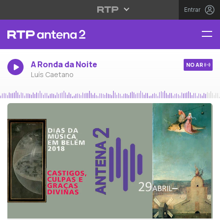
Entrar
A Ronda da Noite
NO AR
Luís Caetano