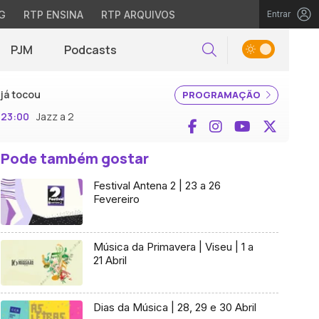
G
RTP ENSINA
RTP ARQUIVOS
Entrar
PJM
Podcasts
Pesquisar
já tocou
PROGRAMAÇÃO
23:00
Jazz a 2
Facebook
Instagram
YouTube
X (Twi
Pode também gostar
Festival Antena 2 | 23 a 26
Fevereiro
Música da Primavera | Viseu | 1 a
21 Abril
Dias da Música | 28, 29 e 30 Abril