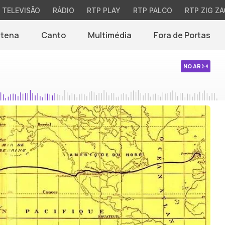
TELEVISÃO
RÁDIO
RTP PLAY
RTP PALCO
RTP ZIG ZA
ntena
Canto
Multimédia
Fora de Portas
NO AR