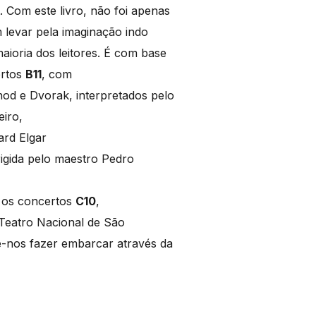
. Com este livro, não foi apenas
m levar pela imaginação indo
ioria dos leitores. É com base
ertos
B11
, com
od e Dvorak, interpretados pelo
iro,
ard Elgar
igida pelo maestro Pedro
Já os concertos
C10
,
Teatro Nacional de São
e-nos fazer embarcar através da