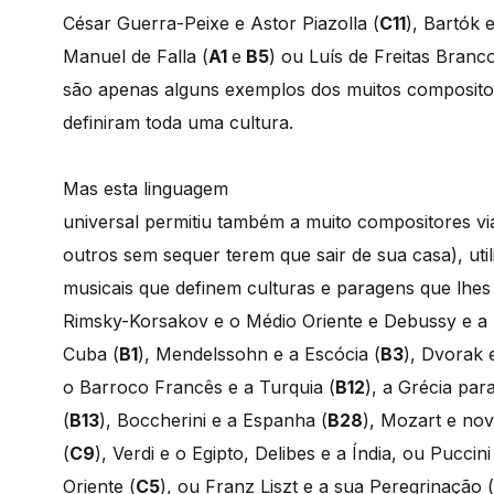
César Guerra-Peixe e Astor Piazolla (
C11
), Bartók 
Manuel de Falla (
A1
e
B5
) ou Luís de Freitas Branco
são apenas alguns exemplos dos muitos composito
definiram toda uma cultura.
Mas esta linguagem
universal permitiu também a muito compositores via
outros sem sequer terem que sair de sua casa), util
musicais que definem culturas e paragens que lhes
Rimsky-Korsakov e o Médio Oriente e Debussy e a I
Cuba (
B1
), Mendelssohn e a Escócia (
B3
), Dvorak 
o Barroco Francês e a Turquia (
B12
), a Grécia par
(
B13
), Boccherini e a Espanha (
B28
), Mozart e no
(
C9
), Verdi e o Egipto, Delibes e a Índia, ou Puccin
Oriente (
C5
), ou Franz Liszt e a sua Peregrinação (