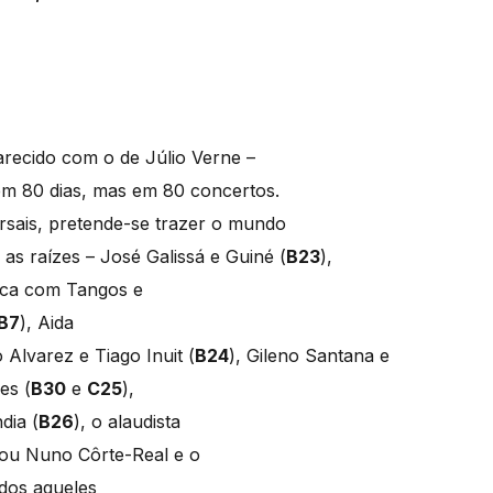
arecido com o de Júlio Verne –
em 80 dias, mas em 80 concertos.
sais, pretende-se trazer o mundo
as raízes – José Galissá e Guiné (
B23
),
tica com Tangos e
B7
), Aida
 Alvarez e Tiago Inuit (
B24
), Gileno Santana e
es (
B30
e
C25
),
dia (
B26
), o alaudista
 ou Nuno Côrte-Real e o
odos aqueles