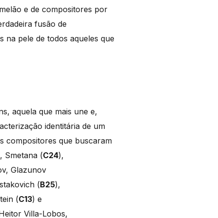
amelão e de compositores por
erdadeira fusão de
s na pele de todos aqueles que
ns, aquela que mais une e,
cterização identitária de um
ios compositores que buscaram
), Smetana (
C24
),
ov, Glazunov
stakovich (
B25
),
ein (
C13
) e
Heitor Villa-Lobos,