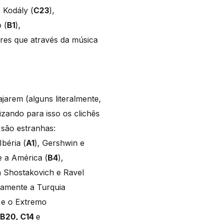
e Kodály (
C23
),
 (
B1
),
res que através da música
jarem (alguns literalmente,
izando para isso os clichês
 são estranhas:
béria (
A1
), Gershwin e
e a América (
B4
),
a Shostakovich e Ravel
vamente a Turquia
i e o Extremo
B20, C14
e