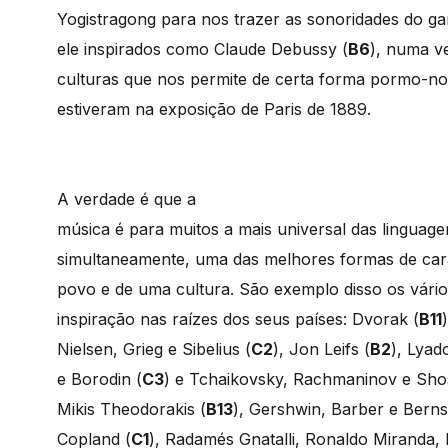
Yogistragong para nos trazer as sonoridades do g
ele inspirados como Claude Debussy (
B6
), numa v
culturas que nos permite de certa forma pormo-no
estiveram na exposição de Paris de 1889.
A verdade é que a
música é para muitos a mais universal das linguage
simultaneamente, uma das melhores formas de cara
povo e de uma cultura. São exemplo disso os vár
inspiração nas raízes dos seus países: Dvorak (
B11
Nielsen, Grieg e Sibelius (
C2
), Jon Leifs (
B2
), Lyad
e Borodin (
C3
) e Tchaikovsky, Rachmaninov e Sho
Mikis Theodorakis (
B13
), Gershwin, Barber e Bernst
Copland (
C1
), Radamés Gnatalli, Ronaldo Miranda, 