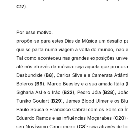
C17
).
Por esse motivo,
propõe-se para estes Dias da Música um desafio p
que se parta numa viagem à volta do mundo, não 
Tal como aconteceu nas grandes exposições univer
até nós através da música: seja aquela que procura 
Desbundixie (
B8
), Carlos Silva e a Camerata Atlân
Boleros (
B9
), Marco Beasley e a sua amada Itália (
Sigharia Asl e o Irão (
B22
), Pedro Jóia (
B28
), João
Tuniko Goulart (
B29
), James Blood Ulmer e os Blu
Paulo Sousa e Francisco Cabral com os Sons da Ín
Eduardo Ramos e as influências Moçarabes (
C20
)
seu Novíssimo Cancioneiro (
C8
); seja através de t